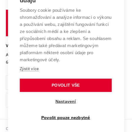
údajů
Zahraniční spolupráce
Systém zajišťování kvality výzkumu
Profil univerzity
Soubory cookie používáme ke
Spolupráce se školami
Vysoké
Výzkumné infrastruktury
shromažďování a analýze informací o výkonu
Udržitelná univerzita
učení
Služby univerzity
Transfer znalostí
a používání webu, zajištění fungování funkcí
technické
Podnikavá univerzita / ContriBUTe
Mezinárodní dohody
ze sociálních médií a ke zlepšení a
Open Science
v
Bezpečná univerzita
přizpůsobení obsahu a reklam. Se souhlasem
Univerzitní sítě
Brně
Projekty
můžeme také předávat marketingovým
VYSOKÉ UČENÍ TECHNICKÉ V BRNĚ
Vyznamenání
platformám některé osobní údaje pro
Projekty ze strukturálních fondů
Antonínská 548/1
www.vut.cz
marketingové účely.
Organizační struktura
602 00 Brno
vut@vutbr.cz
Specifický výzkum
Zjistit více
Úřední deska
Ochrana osobních údajů
POVOLIT VŠE
(externí
Pracovní příležitosti
Nastavení
odkaz)
Podpora a rozvoj zaměstnanců a studujících
Povolit pouze nezbytné
Rovné příležitosti
Copyright © 2026 VUT
Sociální bezpečí