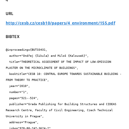
URL
http://cesb.cz/cesb10/papers/4_environment/155.pdf
BIBTEX
@inproceedings{BUT33431,

  author="Ondřej {Šikula} and Miloš {Kalousek}",

  title="THEORETICAL ASSESSMENT OF THE IMPACT OF LOW-EMISSION 
PLASTER ON THE MICROCLIMATE OF BUILDINGS",

  booktitle="CESB 10: CENTRAL EUROPE TOWARDS SUSTAINABLE BUILDING - 
FROM THEORY TO PRACTICE",

  year="2010",

  number="1",

  pages="521--524",

  publisher="Grada Publishing for Building Structures and CIDEAS 
Research Centre, Faculty of Civil Engineering, Czech Technical 
University in Prague",

  address="Prague",

  isbn="978-80-247-3624-2",
