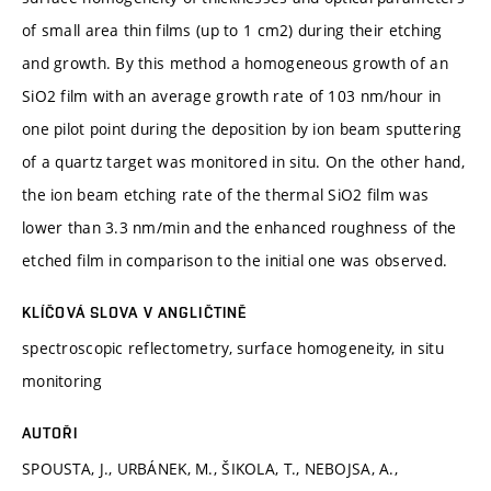
of small area thin films (up to 1 cm2) during their etching
and growth. By this method a homogeneous growth of an
SiO2 film with an average growth rate of 103 nm/hour in
one pilot point during the deposition by ion beam sputtering
of a quartz target was monitored in situ. On the other hand,
the ion beam etching rate of the thermal SiO2 film was
lower than 3.3 nm/min and the enhanced roughness of the
etched film in comparison to the initial one was observed.
KLÍČOVÁ SLOVA V ANGLIČTINĚ
spectroscopic reflectometry, surface homogeneity, in situ
monitoring
AUTOŘI
SPOUSTA, J., URBÁNEK, M., ŠIKOLA, T., NEBOJSA, A.,