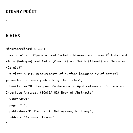
STRANY POČET
1
BIBTEX
@inproceedings{BUT3321,

  author="Jiří {Spousta} and Michal {Urbánek} and Tomáš {Šikola} and 
Alois {Nebojsa} and Radim {Chmelík} and Jakub {Zlámal} and Jaroslav 
{Jiruše}",

  title="In situ measurements of surface homogeneity of optical 
parameters of weakly absorbing thin films",

  booktitle="9th European Conference on Applications of Surface and 
Interface Analysis (ECASIA'01) Book of Abstracts",

  year="2001",

  pages="1",

  publisher="P. Marcus, A. Galtayries, N. Frémy",

  address="Avignon, France"

}