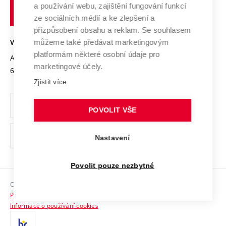
Transfer znalostí
a používání webu, zajištění fungování funkcí
technické
Podnikavá univerzita / ContriBUTe
Mezinárodní dohody
ze sociálních médií a ke zlepšení a
Open Science
v
Bezpečná univerzita
přizpůsobení obsahu a reklam. Se souhlasem
Univerzitní sítě
Brně
Projekty
můžeme také předávat marketingovým
VYSOKÉ UČENÍ TECHNICKÉ V BRNĚ
Vyznamenání
platformám některé osobní údaje pro
Projekty ze strukturálních fondů
Antonínská 548/1
www.vut.cz
marketingové účely.
Organizační struktura
602 00 Brno
vut@vutbr.cz
Specifický výzkum
Zjistit více
Úřední deska
Ochrana osobních údajů
POVOLIT VŠE
(externí
Pracovní příležitosti
Nastavení
odkaz)
Podpora a rozvoj zaměstnanců a studujících
Povolit pouze nezbytné
Rovné příležitosti
Copyright © 2026 VUT
Sociální bezpečí
Prohlášení o přístupnosti
HR Award
Informace o používání cookies