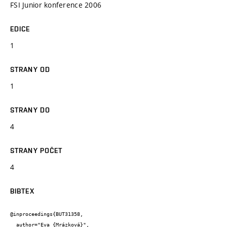
FSI Junior konference 2006
EDICE
1
STRANY OD
1
STRANY DO
4
STRANY POČET
4
BIBTEX
@inproceedings{BUT31358,

  author="Eva {Mrázková}",
