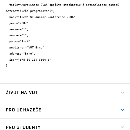
  title="Aproximace úloh spojité stochastické optimalizace pomocí 
matematického programování",

  booktitle="FSI Junior konference 2006",

  year="2007",

  series="1",

  number="1",

  pages="1--4",

  publisher="VUT Brno",

  address="Brno",

  isbn="978-80-214-3364-9"

}
ŽIVOT NA VUT
Atmosféra VUT
PRO UCHAZEČE
Prostory školy
Proč na VUT
Koleje
PRO STUDENTY