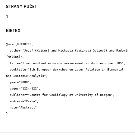
STRANY POČET
1
BIBTEX
@misc{BUT30713,

  author="Jozef {Kaiser} and Michaela {Vašinová Galiová} and Radomír 
{Malina}",

  title="Time resolved emission measurement in double-pulse LIBS",

  booktitle="9th European Workshop on Laser Ablation in Elemental 
and Isotopic Analysis",

  year="2008",

  pages="122--122",

  publisher="Centre for Geobiology at University of Bergen",

  address="Praha",

  note="Abstract"

}