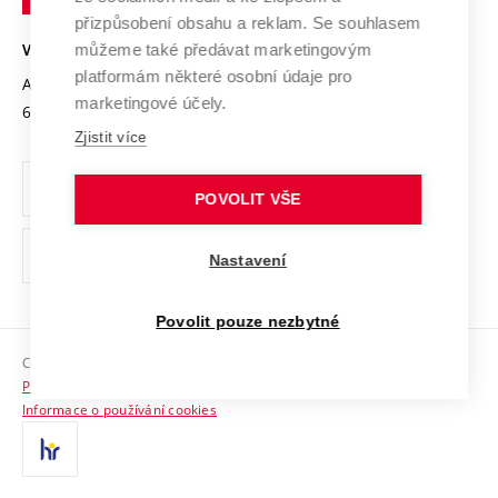
Open Science
v
Bezpečná univerzita
přizpůsobení obsahu a reklam. Se souhlasem
Univerzitní sítě
Brně
Projekty
můžeme také předávat marketingovým
VYSOKÉ UČENÍ TECHNICKÉ V BRNĚ
Vyznamenání
platformám některé osobní údaje pro
Projekty ze strukturálních fondů
Antonínská 548/1
www.vut.cz
marketingové účely.
Organizační struktura
602 00 Brno
vut@vutbr.cz
Specifický výzkum
Zjistit více
Úřední deska
Ochrana osobních údajů
POVOLIT VŠE
(externí
Pracovní příležitosti
Nastavení
odkaz)
Podpora a rozvoj zaměstnanců a studujících
Povolit pouze nezbytné
Rovné příležitosti
Copyright © 2026 VUT
Sociální bezpečí
Prohlášení o přístupnosti
HR Award
Informace o používání cookies
Kontakty