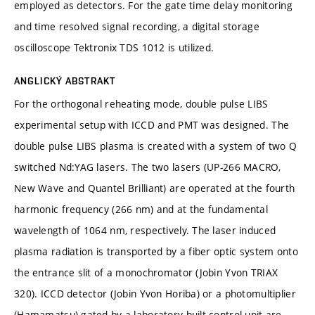
employed as detectors. For the gate time delay monitoring
and time resolved signal recording, a digital storage
oscilloscope Tektronix TDS 1012 is utilized.
ANGLICKÝ ABSTRAKT
For the orthogonal reheating mode, double pulse LIBS
experimental setup with ICCD and PMT was designed. The
double pulse LIBS plasma is created with a system of two Q
switched Nd:YAG lasers. The two lasers (UP-266 MACRO,
New Wave and Quantel Brilliant) are operated at the fourth
harmonic frequency (266 nm) and at the fundamental
wavelength of 1064 nm, respectively. The laser induced
plasma radiation is transported by a fiber optic system onto
the entrance slit of a monochromator (Jobin Yvon TRIAX
320). ICCD detector (Jobin Yvon Horiba) or a photomultiplier
(Hamamatsu) gated by a laboratory built control unit are