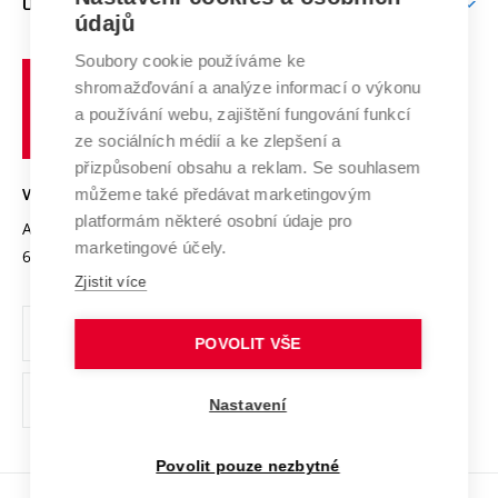
O UNIVERZITĚ
Doktorské studium
Podpora podnikání
E-přihláška
údajů
Zahraniční spolupráce
Systém zajišťování kvality výzkumu
Profil univerzity
Soubory cookie používáme ke
Spolupráce se školami
Vysoké
Výzkumné infrastruktury
shromažďování a analýze informací o výkonu
Udržitelná univerzita
učení
Služby univerzity
Transfer znalostí
a používání webu, zajištění fungování funkcí
technické
Podnikavá univerzita / ContriBUTe
Mezinárodní dohody
ze sociálních médií a ke zlepšení a
Open Science
v
Bezpečná univerzita
přizpůsobení obsahu a reklam. Se souhlasem
Univerzitní sítě
Brně
Projekty
můžeme také předávat marketingovým
VYSOKÉ UČENÍ TECHNICKÉ V BRNĚ
Vyznamenání
platformám některé osobní údaje pro
Projekty ze strukturálních fondů
Antonínská 548/1
www.vut.cz
marketingové účely.
Organizační struktura
602 00 Brno
vut@vutbr.cz
Specifický výzkum
Zjistit více
Úřední deska
Ochrana osobních údajů
POVOLIT VŠE
(externí
Pracovní příležitosti
Nastavení
odkaz)
Podpora a rozvoj zaměstnanců a studujících
Povolit pouze nezbytné
Rovné příležitosti