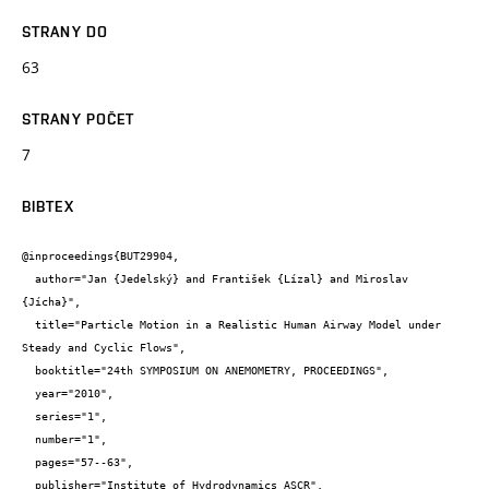
STRANY DO
63
STRANY POČET
7
BIBTEX
@inproceedings{BUT29904,

  author="Jan {Jedelský} and František {Lízal} and Miroslav 
{Jícha}",

  title="Particle Motion in a Realistic Human Airway Model under 
Steady and Cyclic Flows",

  booktitle="24th SYMPOSIUM ON ANEMOMETRY, PROCEEDINGS",

  year="2010",

  series="1",

  number="1",

  pages="57--63",

  publisher="Institute of Hydrodynamics ASCR",
