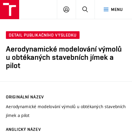
VUT
PŘIHLÁSIT
HLEDAT
MENU
SE
DETAIL PUBLIKAČNÍHO VÝSLEDKU
Aerodynamické modelování výmolů
u obtékaných stavebních jímek a
pilot
ORIGINÁLNÍ NÁZEV
Aerodynamické modelování výmolů u obtékaných stavebních
jímek a pilot
ANGLICKÝ NÁZEV