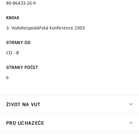
80-86433-26-9
KNIHA
3. Vodohospodářská konference 2003
STRANY OD
CD - B
STRANY POČET
6
ŽIVOT NA VUT
Atmosféra VUT
PRO UCHAZEČE
Prostory školy
Proč na VUT