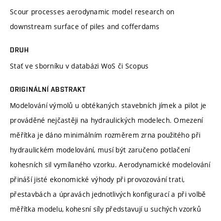
Scour processes aerodynamic model research on
downstream surface of piles and cofferdams
DRUH
Stať ve sborníku v databázi WoS či Scopus
ORIGINÁLNÍ ABSTRAKT
Modelování výmolů u obtékaných stavebních jímek a pilot je
prováděné nejčastěji na hydraulických modelech. Omezení
měřítka je dáno minimálním rozměrem zrna použitého při
hydraulickém modelování, musí být zaručeno potlačení
kohesních sil vymílaného vzorku. Aerodynamické modelování
přináší jisté ekonomické výhody při provozování trati,
přestavbách a úpravách jednotlivých konfigurací a při volbě
měřítka modelu, kohesní síly představují u suchých vzorků