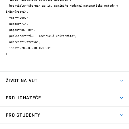
  booktitle="Sborník ze 16. semináře Moderní matematické metody v 
inženýrství",

  year="2007",

  number="1",

  pages="86--89",

  publisher="VŠB - Technická univerzita",

  address="Ostrava",

  isbn="978-80-248-1649-4"

}
ŽIVOT NA VUT
Atmosféra VUT
PRO UCHAZEČE
Prostory školy
Proč na VUT
Koleje
PRO STUDENTY
Studijní programy
Stravování
Předměty
Studijní předpisy
Studium a stáže v zahraničí
Stipendia