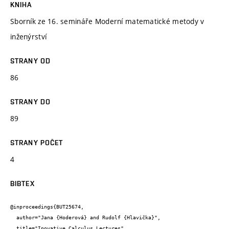
KNIHA
Sborník ze 16. semináře Moderní matematické metody v
inženýrství
STRANY OD
86
STRANY DO
89
STRANY POČET
4
BIBTEX
@inproceedings{BUT25674,

  author="Jana {Hoderová} and Rudolf {Hlavička}",

  title="Inovative Calculus Lectures",
