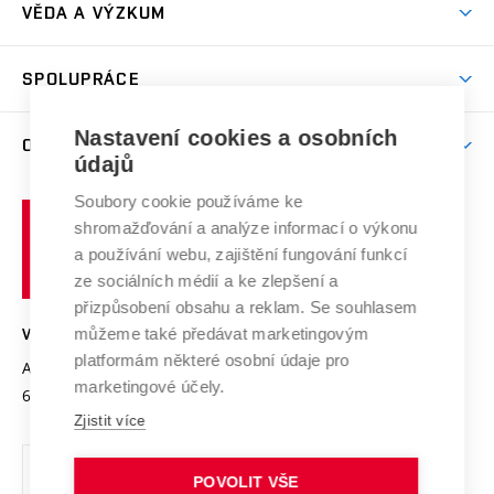
Dny otevřených dveří
VĚDA A VÝZKUM
Sport na VUT
(externí
Studijní programy
Poplatky za studium
Uznání zahraničního vzdělání
Knihovny
Aktivity pro juniory
Studentský život
odkaz)
Věda a výzkum na VUT
Harmonogram akademického roku
Zpracování osobních údajů studentů
Sociální bezpečí
SPOLUPRÁCE
Celoživotní vzdělávání
Brno
Podpora excelence
Závěrečné práce
Studium bez bariér
Zpracování osobních údajů uchazečů o studium
Firemní spolupráce
Nastavení cookies a osobních
Mezinárodní vědecká rada
O UNIVERZITĚ
Doktorské studium
Podpora podnikání
E-přihláška
údajů
Zahraniční spolupráce
Systém zajišťování kvality výzkumu
Profil univerzity
Soubory cookie používáme ke
Spolupráce se školami
Vysoké
Výzkumné infrastruktury
shromažďování a analýze informací o výkonu
Udržitelná univerzita
učení
Služby univerzity
Transfer znalostí
a používání webu, zajištění fungování funkcí
technické
Podnikavá univerzita / ContriBUTe
Mezinárodní dohody
ze sociálních médií a ke zlepšení a
Open Science
v
Bezpečná univerzita
přizpůsobení obsahu a reklam. Se souhlasem
Univerzitní sítě
Brně
Projekty
můžeme také předávat marketingovým
VYSOKÉ UČENÍ TECHNICKÉ V BRNĚ
Vyznamenání
platformám některé osobní údaje pro
Projekty ze strukturálních fondů
Antonínská 548/1
www.vut.cz
marketingové účely.
Organizační struktura
602 00 Brno
vut@vutbr.cz
Specifický výzkum
Zjistit více
Úřední deska
Ochrana osobních údajů
POVOLIT VŠE