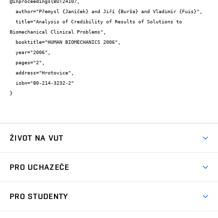
@inproceedings{BUT24107,

  author="Přemysl {Janíček} and Jiří {Burša} and Vladimír {Fuis}",

  title="Analysis of Credibility of Results of Solutions to 
Biomechanical Clinical Problems",

  booktitle="HUMAN BIOMECHANICS 2006",

  year="2006",

  pages="2",

  address="Hrotovice",

  isbn="80-214-3232-2"

}
ŽIVOT NA VUT
Atmosféra VUT
PRO UCHAZEČE
Prostory školy
Proč na VUT
Koleje
PRO STUDENTY
Studijní programy
Stravování
Předměty
Studijní předpisy
Studium a stáže v zahraničí
Stipendia