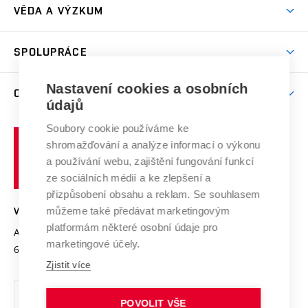
Dny otevřených dveří
VĚDA A VÝZKUM
Sport na VUT
(externí
Studijní programy
Poplatky za studium
Uznání zahraničního vzdělání
Knihovny
Aktivity pro juniory
Studentský život
odkaz)
Věda a výzkum na VUT
Harmonogram akademického roku
Zpracování osobních údajů studentů
Sociální bezpečí
SPOLUPRÁCE
Celoživotní vzdělávání
Brno
Podpora excelence
Závěrečné práce
Studium bez bariér
Zpracování osobních údajů uchazečů o studium
Firemní spolupráce
Nastavení cookies a osobních
Mezinárodní vědecká rada
O UNIVERZITĚ
Doktorské studium
Podpora podnikání
E-přihláška
údajů
Zahraniční spolupráce
Systém zajišťování kvality výzkumu
Profil univerzity
Soubory cookie používáme ke
Spolupráce se školami
Vysoké
Výzkumné infrastruktury
shromažďování a analýze informací o výkonu
Udržitelná univerzita
učení
Služby univerzity
Transfer znalostí
a používání webu, zajištění fungování funkcí
technické
Podnikavá univerzita / ContriBUTe
Mezinárodní dohody
ze sociálních médií a ke zlepšení a
Open Science
v
Bezpečná univerzita
přizpůsobení obsahu a reklam. Se souhlasem
Univerzitní sítě
Brně
Projekty
můžeme také předávat marketingovým
VYSOKÉ UČENÍ TECHNICKÉ V BRNĚ
Vyznamenání
platformám některé osobní údaje pro
Projekty ze strukturálních fondů
Antonínská 548/1
www.vut.cz
marketingové účely.
Organizační struktura
602 00 Brno
vut@vutbr.cz
Specifický výzkum
Zjistit více
Úřední deska
Ochrana osobních údajů
POVOLIT VŠE