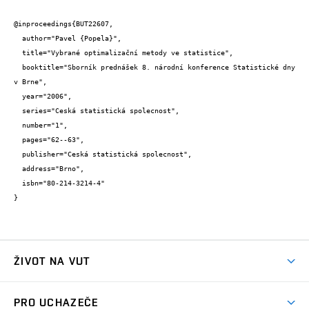
@inproceedings{BUT22607,

  author="Pavel {Popela}",

  title="Vybrané optimalizační metody ve statistice",

  booktitle="Sborník prednášek 8. národní konference Statistické dny 
v Brne",

  year="2006",

  series="Ceská statistická spolecnost",

  number="1",

  pages="62--63",

  publisher="Ceská statistická spolecnost",

  address="Brno",

  isbn="80-214-3214-4"

}
ŽIVOT NA VUT
Atmosféra VUT
PRO UCHAZEČE