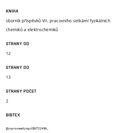
KNIHA
sborník příspěvků VII. pracovního setkámí fyzikálních
chemiků a elektrochemiků
STRANY OD
12
STRANY DO
13
STRANY POČET
2
BIBTEX
@inproceedings{BUT22496,
