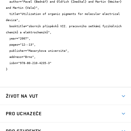
  author="Pavel {Bednář} and Oldřich {Zmeškal} and Martin {Weiter} 
and Martin {Vala}",

  title="Utilization of organic pigments for molecular electrical 
device",

  booktitle="sborník příspěvků VII. pracovního setkámí fyzikálních 
chemiků a elektrochemiků",

  year="2007",

  pages="12--13",

  publisher="Masarykova univerzita",

  address="Brno",

  isbn="978-80-210-4235-3"

}
ŽIVOT NA VUT
Atmosféra VUT
PRO UCHAZEČE
Prostory školy
Proč na VUT
Koleje