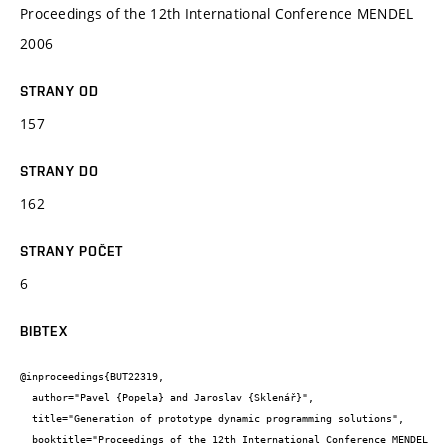
Proceedings of the 12th International Conference MENDEL
2006
STRANY OD
157
STRANY DO
162
STRANY POČET
6
BIBTEX
@inproceedings{BUT22319,

  author="Pavel {Popela} and Jaroslav {Sklenář}",

  title="Generation of prototype dynamic programming solutions",

  booktitle="Proceedings of the 12th International Conference MENDEL 