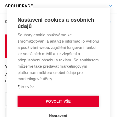
odkaz)
Věda a výzkum na VUT
Harmonogram akademického roku
Zpracování osobních údajů studentů
Sociální bezpečí
SPOLUPRÁCE
Celoživotní vzdělávání
Brno
Podpora excelence
Závěrečné práce
Studium bez bariér
Zpracování osobních údajů uchazečů o studium
Firemní spolupráce
Nastavení cookies a osobních
Mezinárodní vědecká rada
O UNIVERZITĚ
Doktorské studium
Podpora podnikání
E-přihláška
údajů
Zahraniční spolupráce
Systém zajišťování kvality výzkumu
Profil univerzity
Soubory cookie používáme ke
Spolupráce se školami
Vysoké
Výzkumné infrastruktury
shromažďování a analýze informací o výkonu
Udržitelná univerzita
učení
Služby univerzity
Transfer znalostí
a používání webu, zajištění fungování funkcí
technické
Podnikavá univerzita / ContriBUTe
Mezinárodní dohody
ze sociálních médií a ke zlepšení a
Open Science
v
Bezpečná univerzita
přizpůsobení obsahu a reklam. Se souhlasem
Univerzitní sítě
Brně
Projekty
můžeme také předávat marketingovým
VYSOKÉ UČENÍ TECHNICKÉ V BRNĚ
Vyznamenání
platformám některé osobní údaje pro
Projekty ze strukturálních fondů
Antonínská 548/1
www.vut.cz
marketingové účely.
Organizační struktura
602 00 Brno
vut@vutbr.cz
Specifický výzkum
Zjistit více
Úřední deska
Ochrana osobních údajů
POVOLIT VŠE
(externí
Pracovní příležitosti
Nastavení