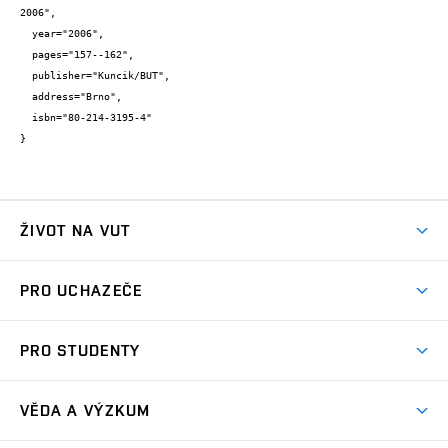
2006",

  year="2006",

  pages="157--162",

  publisher="Kuncik/BUT",

  address="Brno",

  isbn="80-214-3195-4"

}
ŽIVOT NA VUT
Atmosféra VUT
PRO UCHAZEČE
Prostory školy
Proč na VUT
Koleje
PRO STUDENTY
Studijní programy
Stravování
Předměty
Studijní předpisy
Studium a stáže v zahraničí
Stipendia
Dny otevřených dveří
VĚDA A VÝZKUM
Sport na VUT
(externí
Studijní programy
Poplatky za studium
Uznání zahraničního vzdělání
Knihovny
Aktivity pro juniory
Studentský život