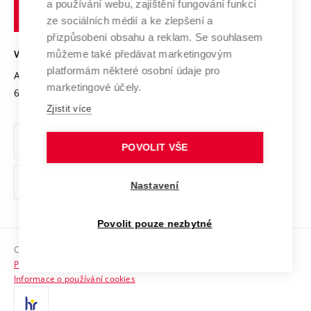
Transfer znalostí
a používání webu, zajištění fungování funkcí
technické
Podnikavá univerzita / ContriBUTe
Mezinárodní dohody
ze sociálních médií a ke zlepšení a
Open Science
v
Bezpečná univerzita
přizpůsobení obsahu a reklam. Se souhlasem
Univerzitní sítě
Brně
Projekty
můžeme také předávat marketingovým
VYSOKÉ UČENÍ TECHNICKÉ V BRNĚ
Vyznamenání
platformám některé osobní údaje pro
Projekty ze strukturálních fondů
Antonínská 548/1
www.vut.cz
marketingové účely.
Organizační struktura
602 00 Brno
vut@vutbr.cz
Specifický výzkum
Zjistit více
Úřední deska
Ochrana osobních údajů
POVOLIT VŠE
(externí
Pracovní příležitosti
Nastavení
odkaz)
Podpora a rozvoj zaměstnanců a studujících
Povolit pouze nezbytné
Rovné příležitosti
Copyright © 2026 VUT
Sociální bezpečí
Prohlášení o přístupnosti
HR Award
Informace o používání cookies