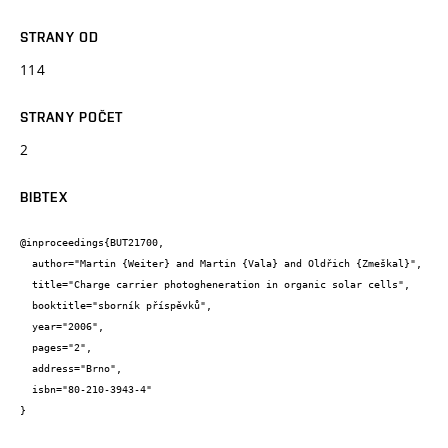
STRANY OD
114
STRANY POČET
2
BIBTEX
@inproceedings{BUT21700,

  author="Martin {Weiter} and Martin {Vala} and Oldřich {Zmeškal}",

  title="Charge carrier photogheneration in organic solar cells",

  booktitle="sborník příspěvků",

  year="2006",

  pages="2",

  address="Brno",

  isbn="80-210-3943-4"

}