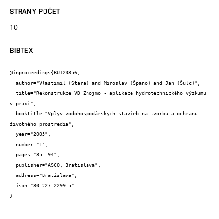
STRANY POČET
10
BIBTEX
@inproceedings{BUT20856,

  author="Vlastimil {Stara} and Miroslav {Špano} and Jan {Šulc}",

  title="Rekonstrukce VD Znojmo - aplikace hydrotechnického výzkumu 
v praxi",

  booktitle="Vplyv vodohospodárskych stavieb na tvorbu a ochranu 
životného prostredia",

  year="2005",

  number="1",

  pages="85--94",

  publisher="ASCO, Bratislava",

  address="Bratislava",

  isbn="80-227-2299-5"

}