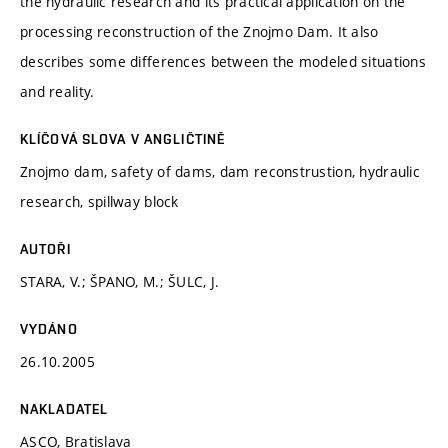
the hydraulic research and its practical application on the
processing reconstruction of the Znojmo Dam. It also
describes some differences between the modeled situations
and reality.
KLÍČOVÁ SLOVA V ANGLIČTINĚ
Znojmo dam, safety of dams, dam reconstrustion, hydraulic
research, spillway block
AUTOŘI
STARA, V.; ŠPANO, M.; ŠULC, J.
VYDÁNO
26.10.2005
NAKLADATEL
ASCO, Bratislava