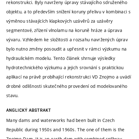
rekonstrukci. Byly navrženy úpravy stávajícího sdruženého
objektu, a to především snížení koruny přelivu v kombinaci s
výměnou stávajících klapkových uzávěrů za uzávěry
segmentové, zřízení vlnolamu na koruně hráze a úprava
vývaru. Vzhledem ke složitosti a rozsahu navržených úprav
bylo nutno změny posoudit a upřesnit v rámci výzkumu na
hydraulickém modelu. Tento článek shrnuje výsledky
hydrotechnického výzkumu a jejich srovnání s praktickou
aplikací na právě probíhající rekonstrukci VD Znojmo a uvádí
drobné odlišnosti skutečného provedení od modelovaného
stavu.
ANGLICKÝ ABSTRAKT
Many dams and waterworks had been built in Czech
Republic during 1950s and 1960s. The one of them is the
Znojmo Dam. It is an earth dam with combined spillway