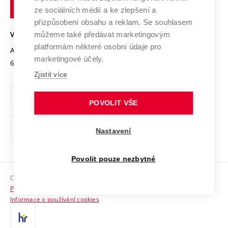
technické
Podnikavá univerzita / ContriBUTe
Mezinárodní dohody
ze sociálních médií a ke zlepšení a
Open Science
v
Bezpečná univerzita
přizpůsobení obsahu a reklam. Se souhlasem
Univerzitní sítě
Brně
Projekty
můžeme také předávat marketingovým
VYSOKÉ UČENÍ TECHNICKÉ V BRNĚ
Vyznamenání
platformám některé osobní údaje pro
Projekty ze strukturálních fondů
Antonínská 548/1
www.vut.cz
marketingové účely.
Organizační struktura
602 00 Brno
vut@vutbr.cz
Specifický výzkum
Zjistit více
Úřední deska
Ochrana osobních údajů
POVOLIT VŠE
(externí
Pracovní příležitosti
Nastavení
odkaz)
Podpora a rozvoj zaměstnanců a studujících
Povolit pouze nezbytné
Rovné příležitosti
Copyright © 2026 VUT
Sociální bezpečí
Prohlášení o přístupnosti
HR Award
Informace o používání cookies
Kontakty