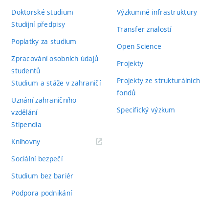
Doktorské studium
Výzkumné infrastruktury
Studijní předpisy
Transfer znalostí
Poplatky za studium
Open Science
Zpracování osobních údajů
Projekty
studentů
Projekty ze strukturálních
Studium a stáže v zahraničí
fondů
Uznání zahraničního
Specifický výzkum
vzdělání
Stipendia
(externí
Knihovny
odkaz)
Sociální bezpečí
Studium bez bariér
Podpora podnikání