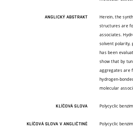
Herein, the synt
ANGLICKÝ ABSTRAKT
structures are f
associates. Hyd
solvent polarity,
has been evaluat
show that by tun
aggregates are f
hydrogen-bonded 
molecular associ
Polycyclic benzi
KLÍČOVÁ SLOVA
Polycyclic benzi
KLÍČOVÁ SLOVA V ANGLIČTINĚ