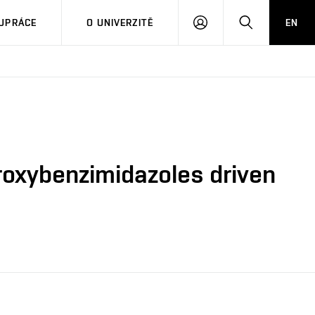
PŘIHLÁSIT
HLEDAT
UPRÁCE
O UNIVERZITĚ
EN
SE
roxybenzimidazoles driven