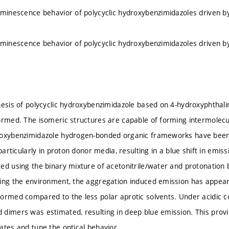
uminescence behavior of polycyclic hydroxybenzimidazoles driven 
uminescence behavior of polycyclic hydroxybenzimidazoles driven 
hesis of polycyclic hydroxybenzimidazole based on 4-hydroxyphthal
ormed. The isomeric structures are capable of forming intermole
roxybenzimidazole hydrogen-bonded organic frameworks have been s
 particularly in proton donor media, resulting in a blue shift in emi
ed using the binary mixture of acetonitrile/water and protonation by
ing the environment, the aggregation induced emission has appeare
ormed compared to the less polar aprotic solvents. Under acidic con
dimers was estimated, resulting in deep blue emission. This provi
ates and tune the optical behavior.