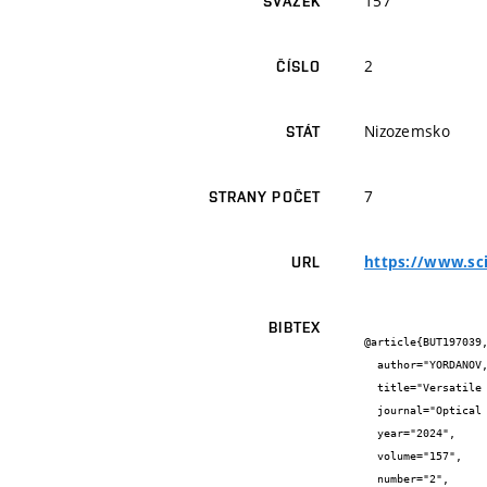
157
SVAZEK
2
ČÍSLO
Nizozemsko
STÁT
7
STRANY POČET
https://www.sc
URL
BIBTEX
@article{BUT197039,
  author="YORDANOV, D. and SMOLKA, R. and VALA, M. and WEITER, M. and GEORGIEV, A.",

  title="Versatile photoluminescence behavior of polycyclic hydroxybenzimidazoles driven by intermolecular hydrogen bonding",

  journal="Optical materials",

  year="2024",

  volume="157",

  number="2",
