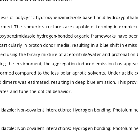
hesis of polycyclic hydroxybenzimidazole based on 4-hydroxyphthal
ormed. The isomeric structures are capable of forming intermole
roxybenzimidazole hydrogen-bonded organic frameworks have been s
 particularly in proton donor media, resulting in a blue shift in emi
ed using the binary mixture of acetonitrile/water and protonation by
ing the environment, the aggregation induced emission has appeare
ormed compared to the less polar aprotic solvents. Under acidic con
dimers was estimated, resulting in deep blue emission. This provi
ates and tune the optical behavior.
midazole; Non-covalent interactions; Hydrogen bonding; Photolumi
midazole; Non-covalent interactions; Hydrogen bonding; Photolumi