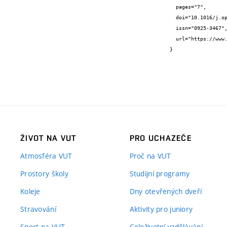
  pages="7",

  doi="10.1016/j.optmat.2024.116274",

  issn="0925-3467",

  url="https://www.sciencedirect.com/science/article/pii/S0925346724014575?via%3Dihub"

}
ŽIVOT NA VUT
PRO UCHAZEČE
Atmosféra VUT
Proč na VUT
Prostory školy
Studijní programy
Koleje
Dny otevřených dveří
Stravování
Aktivity pro juniory
Sport na VUT
Celoživotní vzdělávání