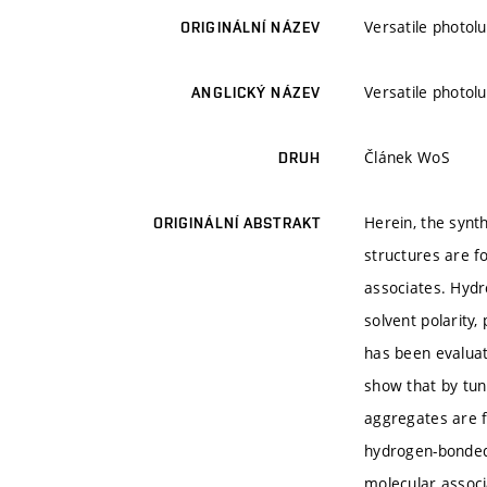
Versatile photol
ORIGINÁLNÍ NÁZEV
Versatile photol
ANGLICKÝ NÁZEV
Článek WoS
DRUH
Herein, the synt
ORIGINÁLNÍ ABSTRAKT
structures are f
associates. Hyd
solvent polarity,
has been evaluat
show that by tun
aggregates are f
hydrogen-bonded 
molecular associ