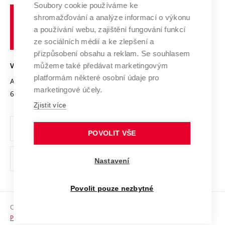
Profil univerzity
Soubory cookie používáme ke
Spolupráce se školami
Vysoké
Výzkumné infrastruktury
shromažďování a analýze informací o výkonu
Udržitelná univerzita
učení
Služby univerzity
Transfer znalostí
a používání webu, zajištění fungování funkcí
technické
Podnikavá univerzita / ContriBUTe
Mezinárodní dohody
ze sociálních médií a ke zlepšení a
Open Science
v
Bezpečná univerzita
přizpůsobení obsahu a reklam. Se souhlasem
Univerzitní sítě
Brně
Projekty
můžeme také předávat marketingovým
VYSOKÉ UČENÍ TECHNICKÉ V BRNĚ
Vyznamenání
platformám některé osobní údaje pro
Projekty ze strukturálních fondů
Antonínská 548/1
www.vut.cz
marketingové účely.
Organizační struktura
602 00 Brno
vut@vutbr.cz
Specifický výzkum
Zjistit více
Úřední deska
Ochrana osobních údajů
POVOLIT VŠE
(externí
Pracovní příležitosti
Nastavení
odkaz)
Podpora a rozvoj zaměstnanců a studujících
Povolit pouze nezbytné
Rovné příležitosti
Copyright © 2026 VUT
Sociální bezpečí
Prohlášení o přístupnosti