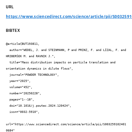
URL
https://www.sciencedirect.com/science/article/pii/S003259
BIBTEX
@article{BUT193811,

  author="WEDEL, J. and STEINMANN, P and PRINZ, F. and LÍZAL, F. and 
HRIBERŠEK M. and RAVNIK J.",

  title="Mass distribution impacts on particle translation and 
orientation dynamics in dilute flows",

  journal="POWDER TECHNOLOGY",

  year="2025",

  volume="452",

  number="20250228",

  pages="1--18",

  doi="10.1016/j.powtec.2024.120424",

  issn="0032-5910",

url="https://www.sciencedirect.com/science/article/pii/S003259102401
0684"
