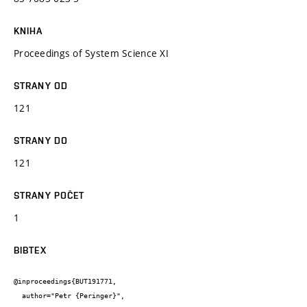
KNIHA
Proceedings of System Science XI
STRANY OD
121
STRANY DO
121
STRANY POČET
1
BIBTEX
@inproceedings{BUT191771,

  author="Petr {Peringer}",
