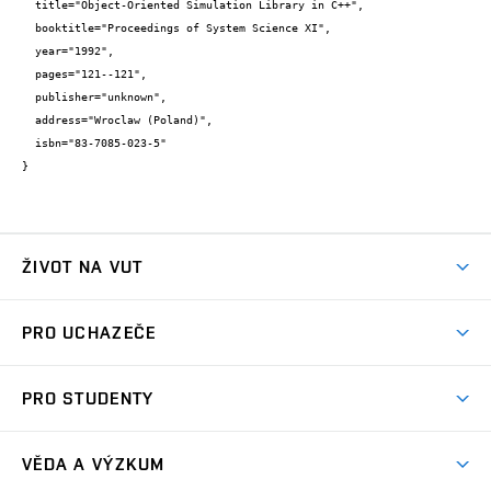
  title="Object-Oriented Simulation Library in C++",

  booktitle="Proceedings of System Science XI",

  year="1992",

  pages="121--121",

  publisher="unknown",

  address="Wroclaw (Poland)",

  isbn="83-7085-023-5"

}
ŽIVOT NA VUT
Atmosféra VUT
PRO UCHAZEČE
Prostory školy
Proč na VUT
Koleje
PRO STUDENTY
Studijní programy
Stravování
Předměty
Studijní předpisy
Studium a stáže v zahraničí
Stipendia
Dny otevřených dveří
VĚDA A VÝZKUM
Sport na VUT
(externí
Studijní programy
Poplatky za studium
Uznání zahraničního vzdělání
Knihovny