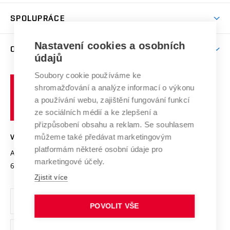
Aktivity pro juniory
Studentský život
odkaz)
Věda a výzkum na VUT
Harmonogram akademického roku
Zpracování osobních údajů studentů
Sociální bezpečí
SPOLUPRÁCE
Celoživotní vzdělávání
Brno
Podpora excelence
Závěrečné práce
Studium bez bariér
Zpracování osobních údajů uchazečů o studium
Firemní spolupráce
Nastavení cookies a osobních
Mezinárodní vědecká rada
O UNIVERZITĚ
Doktorské studium
Podpora podnikání
E-přihláška
údajů
Zahraniční spolupráce
Systém zajišťování kvality výzkumu
Profil univerzity
Soubory cookie používáme ke
Spolupráce se školami
Vysoké
Výzkumné infrastruktury
shromažďování a analýze informací o výkonu
Udržitelná univerzita
učení
Služby univerzity
Transfer znalostí
a používání webu, zajištění fungování funkcí
technické
Podnikavá univerzita / ContriBUTe
Mezinárodní dohody
ze sociálních médií a ke zlepšení a
Open Science
v
Bezpečná univerzita
přizpůsobení obsahu a reklam. Se souhlasem
Univerzitní sítě
Brně
Projekty
můžeme také předávat marketingovým
VYSOKÉ UČENÍ TECHNICKÉ V BRNĚ
Vyznamenání
platformám některé osobní údaje pro
Projekty ze strukturálních fondů
Antonínská 548/1
www.vut.cz
marketingové účely.
Organizační struktura
602 00 Brno
vut@vutbr.cz
Specifický výzkum
Zjistit více
Úřední deska
Ochrana osobních údajů
POVOLIT VŠE
(externí
Pracovní příležitosti