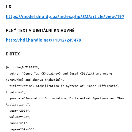
URL
https://model-dnu.dp.ua/index.php/SM/article/view/197
PLNÝ TEXT V DIGITÁLNÍ KNIHOVNĚ
http://hdl.handle.net/11012/249478
BIBTEX
@article{BUT189323,

  author="Denys Ya. {Khusainov} and Josef {Diblík} and Andrej 
{Shatyrko} and Zhenya {Hahurin}",

  title="Optimal Stabilization in Systems of Linear Differential 
Equations",

  journal="Journal of Optimization, Differential Equations and Their 
Applications",

  year="2024",

  volume="32",

  number="1",

  pages="84--96",
