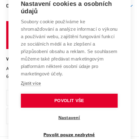
Firemní spolupráce
Nastavení cookies a osobních
Mezinárodní vědecká rada
O UNIVERZITĚ
Doktorské studium
Podpora podnikání
E-přihláška
údajů
Zahraniční spolupráce
Systém zajišťování kvality výzkumu
Profil univerzity
Soubory cookie používáme ke
Spolupráce se školami
Vysoké
Výzkumné infrastruktury
shromažďování a analýze informací o výkonu
Udržitelná univerzita
učení
Služby univerzity
Transfer znalostí
a používání webu, zajištění fungování funkcí
technické
Podnikavá univerzita / ContriBUTe
Mezinárodní dohody
ze sociálních médií a ke zlepšení a
Open Science
v
Bezpečná univerzita
přizpůsobení obsahu a reklam. Se souhlasem
Univerzitní sítě
Brně
Projekty
můžeme také předávat marketingovým
VYSOKÉ UČENÍ TECHNICKÉ V BRNĚ
Vyznamenání
platformám některé osobní údaje pro
Projekty ze strukturálních fondů
Antonínská 548/1
www.vut.cz
marketingové účely.
Organizační struktura
602 00 Brno
vut@vutbr.cz
Specifický výzkum
Zjistit více
Úřední deska
Ochrana osobních údajů
POVOLIT VŠE
(externí
Pracovní příležitosti
Nastavení
odkaz)
Podpora a rozvoj zaměstnanců a studujících
Povolit pouze nezbytné
Rovné příležitosti