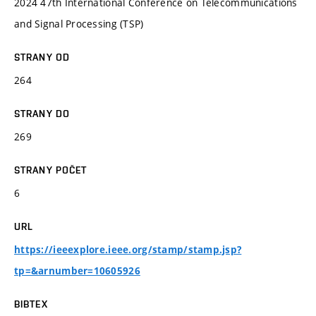
2024 47th International Conference on Telecommunications
and Signal Processing (TSP)
STRANY OD
264
STRANY DO
269
STRANY POČET
6
URL
https://ieeexplore.ieee.org/stamp/stamp.jsp?
tp=&arnumber=10605926
BIBTEX