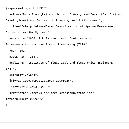
@inproceedings{BUT189209,

  author="Dinh Thao {Le} and Martin {Štůsek} and Pavel {Paluřík} and 
Pavel {Mašek} and Dmitri {Moltchanov} and Jiří {Hošek}",

  title="Interpolation-Based Densification of Sparse Measurement 
Datasets for 5G+ Systems",

  booktitle="2024 47th International Conference on 
Telecommunications and Signal Processing (TSP)",

  year="2024",

  pages="264--269",

  publisher="Institute of Electrical and Electronics Engineers 
Inc.",

  address="Online",

  doi="10.1109/TSP63128.2024.10605926",

  isbn="979-8-3503-6559-7",

  url="https://ieeexplore.ieee.org/stamp/stamp.jsp?
tp=&arnumber=10605926"

}