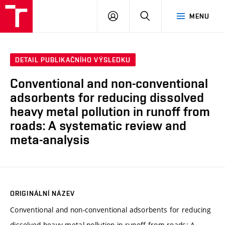
VUT
PŘIHLÁSIT
HLEDAT
MENU
SE
DETAIL PUBLIKAČNÍHO VÝSLEDKU
Conventional and non-conventional
adsorbents for reducing dissolved
heavy metal pollution in runoff from
roads: A systematic review and
meta-analysis
ORIGINÁLNÍ NÁZEV
Conventional and non-conventional adsorbents for reducing
dissolved heavy metal pollution in runoff from roads: A