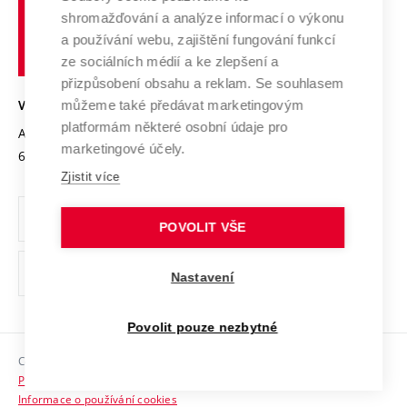
Vysoké
Výzkumné infrastruktury
shromažďování a analýze informací o výkonu
Udržitelná univerzita
učení
Služby univerzity
Transfer znalostí
a používání webu, zajištění fungování funkcí
technické
Podnikavá univerzita / ContriBUTe
Mezinárodní dohody
ze sociálních médií a ke zlepšení a
Open Science
v
Bezpečná univerzita
přizpůsobení obsahu a reklam. Se souhlasem
Univerzitní sítě
Brně
Projekty
můžeme také předávat marketingovým
VYSOKÉ UČENÍ TECHNICKÉ V BRNĚ
Vyznamenání
platformám některé osobní údaje pro
Projekty ze strukturálních fondů
Antonínská 548/1
www.vut.cz
marketingové účely.
Organizační struktura
602 00 Brno
vut@vutbr.cz
Specifický výzkum
Zjistit více
Úřední deska
Ochrana osobních údajů
POVOLIT VŠE
(externí
Pracovní příležitosti
Nastavení
odkaz)
Podpora a rozvoj zaměstnanců a studujících
Povolit pouze nezbytné
Rovné příležitosti
Copyright © 2026 VUT
Sociální bezpečí
Prohlášení o přístupnosti
HR Award
Informace o používání cookies