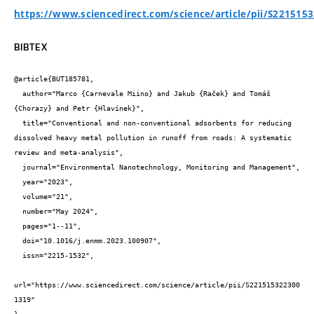
https://www.sciencedirect.com/science/article/pii/S221515
BIBTEX
@article{BUT185781,

  author="Marco {Carnevale Miino} and Jakub {Raček} and Tomáš 
{Chorazy} and Petr {Hlavínek}",

  title="Conventional and non-conventional adsorbents for reducing 
dissolved heavy metal pollution in runoff from roads: A systematic 
review and meta-analysis",

  journal="Environmental Nanotechnology, Monitoring and Management",

  year="2023",

  volume="21",

  number="May 2024",

  pages="1--11",

  doi="10.1016/j.enmm.2023.100907",

  issn="2215-1532",

url="https://www.sciencedirect.com/science/article/pii/S221515322300
1319"
