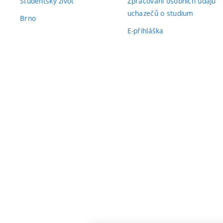
Studentský život
Zpracování osobních údajů
uchazečů o studium
Brno
E-přihláška