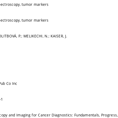
spectroscopy, tumor markers
spectroscopy, tumor markers
LITBOVÁ, P.; MELIKECHI, N.; KAISER, J.
Pub Co Inc
-1
copy and Imaging for Cancer Diagnostics: Fundamentals, Progress