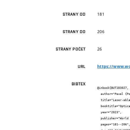
181
STRANY OD
206
STRANY DO
26
STRANY POČET
https://www.wo
URL
BIBTEX
@inbook{BUT183027,

  author="Pavel {Pořízka} and Pavlína {Modlitbová} and Noureddine {Melikechi} and Jozef {Kaiser}",

  title="Laser-ablation spectroscopy for imaging of tumor markers and nanoparticle labels",

  booktitle="Optical Spectroscopy and Imaging for Cancer Diagnostics: Fundamentals, Progress, and Challenges",

  year="2023",

  publisher="World Scientific Pub Co Inc",

  pages="181--206",
