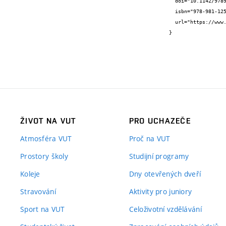
  doi="10.1142/9789811258961\{_}0007",

  isbn="978-981-125-896-1",

  url="https://www.worldscientific.com/doi/10.1142/9789811258961_0007"

}
ŽIVOT NA VUT
PRO UCHAZEČE
Atmosféra VUT
Proč na VUT
Prostory školy
Studijní programy
Koleje
Dny otevřených dveří
Stravování
Aktivity pro juniory
Sport na VUT
Celoživotní vzdělávání