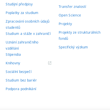
Studijní předpisy
Transfer znalostí
Poplatky za studium
Open Science
Zpracování osobních údajů
Projekty
studentů
Projekty ze strukturálních
Studium a stáže v zahraničí
fondů
Uznání zahraničního
Specifický výzkum
vzdělání
Stipendia
(externí
Knihovny
odkaz)
Sociální bezpečí
Studium bez bariér
Podpora podnikání