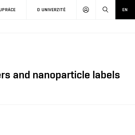
PŘIHLÁSIT
HLEDAT
UPRÁCE
O UNIVERZITĚ
EN
SE
rs and nanoparticle labels