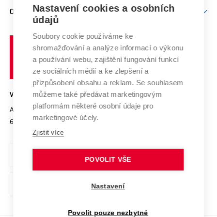
Zpracování osobních údajů uchazečů o studium
Firemní spolupráce
Mezinárodní vědecká rada
Nastavení cookies a osobních
O UNIVERZITĚ
Doktorské studium
Podpora podnikání
E-přihláška
údajů
Zahraniční spolupráce
Systém zajišťování kvality výzkumu
Profil univerzity
Spolupráce se školami
Soubory cookie používáme ke
Vysoké
Výzkumné infrastruktury
shromažďování a analýze informací o výkonu
Udržitelná univerzita
učení
Služby univerzity
Transfer znalostí
a používání webu, zajištění fungování funkcí
technické
Podnikavá univerzita / ContriBUTe
Mezinárodní dohody
ze sociálních médií a ke zlepšení a
Open Science
v
Bezpečná univerzita
přizpůsobení obsahu a reklam. Se souhlasem
Univerzitní sítě
Brně
Projekty
můžeme také předávat marketingovým
VYSOKÉ UČENÍ TECHNICKÉ V BRNĚ
Vyznamenání
platformám některé osobní údaje pro
Projekty ze strukturálních fondů
Antonínská 548/1
www.vut.cz
marketingové účely.
Organizační struktura
602 00 Brno
vut@vutbr.cz
Specifický výzkum
Zjistit více
Úřední deska
Ochrana osobních údajů
POVOLIT VŠE
(externí
Pracovní příležitosti
Nastavení
odkaz)
Podpora a rozvoj zaměstnanců a studujících
Povolit pouze nezbytné
Rovné příležitosti