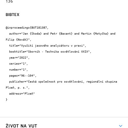
136
BIBTEX
@inproceedings{BUT181387,

  author="Jan {Škoda} and Petr {Baxant} and Martin {Motyčka} and 
Filip {Novák}",

  title="Využití jasového analyzátoru v praxi",

  booktitle="Sborník - Technika osvětlování XXIX",

  year="2022",

  series="1",

  number="1",

  pages="96--104",

  publisher="Česká společnost pro osvětlování, regionální skupina 
Plzeň, p. s.",

  address="Plzeň"

}
ŽIVOT NA VUT