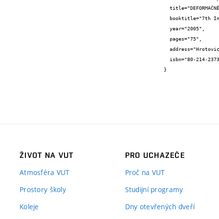
  title="DEFORMAČNĚ-NAPĚŤOVÁ ANALÝZA ANEURYSMATU BŘIŠNÍ AORTY",

  booktitle="7th International Scientific Conference Applied Mechanics 2005",

  year="2005",

  pages="75",

  address="Hrotovice",

  isbn="80-214-2373-0"

}
ŽIVOT NA VUT
PRO UCHAZEČE
Atmosféra VUT
Proč na VUT
Prostory školy
Studijní programy
Koleje
Dny otevřených dveří