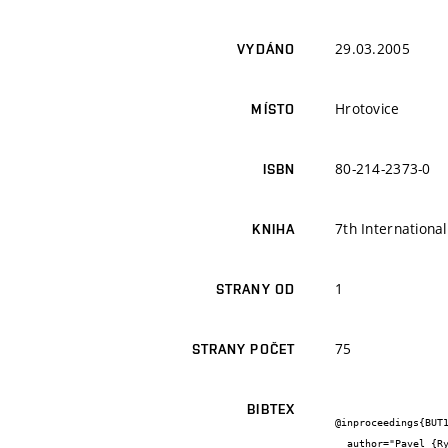
29.03.2005
VYDÁNO
Hrotovice
MÍSTO
80-214-2373-0
ISBN
7th Internationa
KNIHA
1
STRANY OD
75
STRANY POČET
BIBTEX
@inproceedings{BUT1
  author="Pavel {Ryšavý} and Jiří {Burša}",
