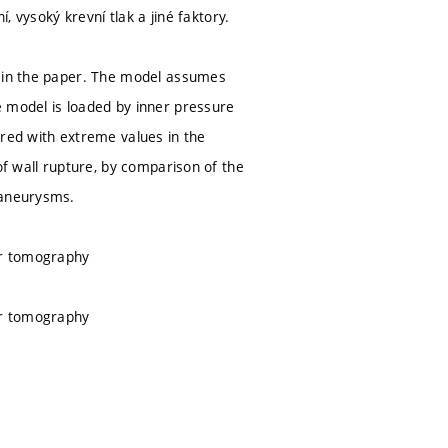
, vysoký krevní tlak a jiné faktory.
d in the paper. The model assumes
e model is loaded by inner pressure
ared with extreme values in the
of wall rupture, by comparison of the
 aneurysms.
ter tomography
ter tomography