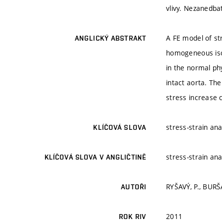
vlivy. Nezanedbat
A FE model of st
ANGLICKÝ ABSTRAKT
homogeneous isot
in the normal ph
intact aorta. Th
stress increase 
stress-strain an
KLÍČOVÁ SLOVA
stress-strain an
KLÍČOVÁ SLOVA V ANGLIČTINĚ
RYŠAVÝ, P., BURŠA,
AUTOŘI
2011
ROK RIV