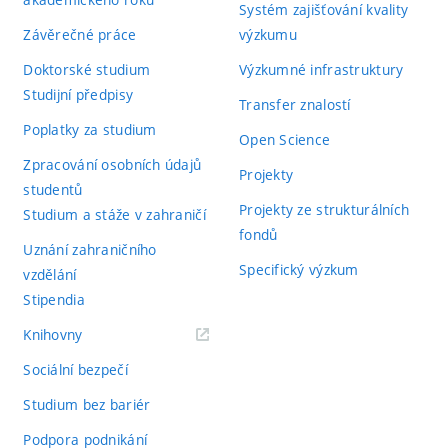
Systém zajišťování kvality
Závěrečné práce
výzkumu
Doktorské studium
Výzkumné infrastruktury
Studijní předpisy
Transfer znalostí
Poplatky za studium
Open Science
Zpracování osobních údajů
Projekty
studentů
Projekty ze strukturálních
Studium a stáže v zahraničí
fondů
Uznání zahraničního
Specifický výzkum
vzdělání
Stipendia
(externí
Knihovny
odkaz)
Sociální bezpečí
Studium bez bariér
Podpora podnikání