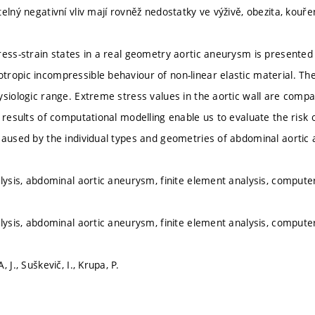
elný negativní vliv mají rovněž nedostatky ve výživě, obezita, kouření
ress-strain states in a real geometry aortic aneurysm is presente
ropic incompressible behaviour of non-linear elastic material. Th
ysiologic range. Extreme stress values in the aortic wall are comp
e results of computational modelling enable us to evaluate the risk 
caused by the individual types and geometries of abdominal aortic
alysis, abdominal aortic aneurysm, finite element analysis, compu
alysis, abdominal aortic aneurysm, finite element analysis, compu
 J., Suškevič, I., Krupa, P.