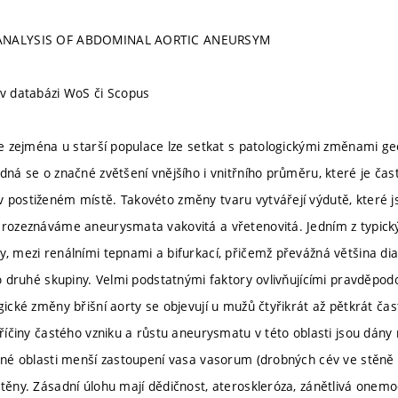
 ANALYSIS OF ABDOMINAL AORTIC ANEURSYM
 v databázi WoS či Scopus
 se zejména u starší populace lze setkat s patologickými změnami ge
edná se o značné zvětšení vnějšího i vnitřního průměru, které je ča
 postiženém místě. Takovéto změny tvaru vytvářejí výdutě, které 
 rozeznáváme aneurysmata vakovitá a vřetenovitá. Jedním z typický
y, mezi renálními tepnami a bifurkací, přičemž převážná většina di
 do druhé skupiny. Velmi podstatnými faktory ovlivňujícími pravděp
gické změny břišní aorty se objevují u mužů čtyřikrát až pětkrát čas
Příčiny častého vzniku a růstu aneurysmatu v této oblasti jsou dány
ušné oblasti menší zastoupení vasa vasorum (drobných cév ve stěně 
stěny. Zásadní úlohu mají dědičnost, ateroskleróza, zánětlivá on