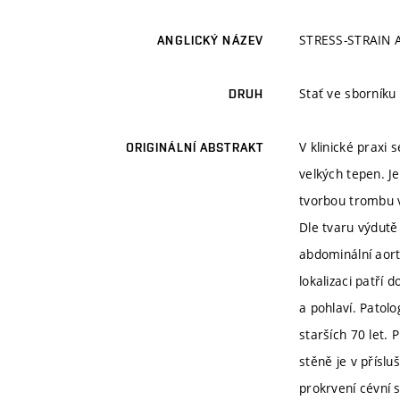
STRESS-STRAIN
ANGLICKÝ NÁZEV
Stať ve sborníku
DRUH
V klinické praxi
ORIGINÁLNÍ ABSTRAKT
velkých tepen. J
tvorbou trombu v
Dle tvaru výdutě
abdominální aort
lokalizaci patří
a pohlaví. Patolo
starších 70 let. 
stěně je v přísl
prokrvení cévní 