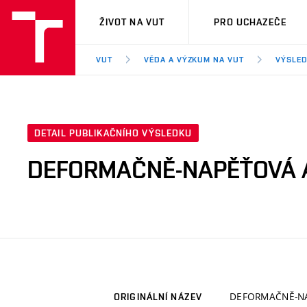
VUT
ŽIVOT NA VUT
PRO UCHAZEČE
VUT
VĚDA A VÝZKUM NA VUT
VÝSLED
DETAIL PUBLIKAČNÍHO VÝSLEDKU
DEFORMAČNĚ-NAPĚŤOVÁ 
DEFORMAČNĚ-NA
ORIGINÁLNÍ NÁZEV