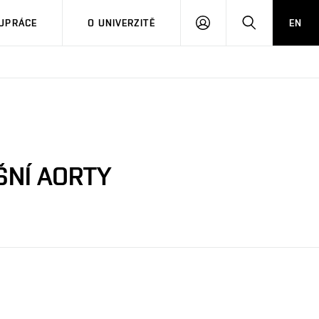
PŘIHLÁSIT
HLEDAT
UPRÁCE
O UNIVERZITĚ
EN
SE
ŠNÍ AORTY