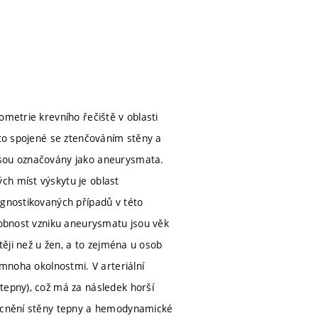
ometrie krevního řečiště v oblasti
sto spojené se ztenčováním stěny a
jsou označovány jako aneurysmata.
ch míst výskytu je oblast
agnostikovaných případů v této
odobnost vzniku aneurysmatu jsou věk
těji než u žen, a to zejména u osob
 mnoha okolnostmi. V arteriální
tepny), což má za následek horší
emocnění stěny tepny a hemodynamické