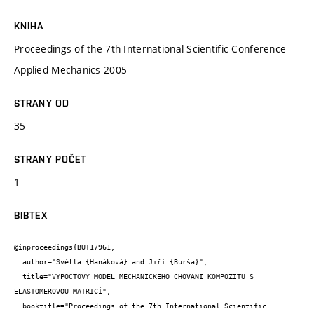
KNIHA
Proceedings of the 7th International Scientific Conference
Applied Mechanics 2005
STRANY OD
35
STRANY POČET
1
BIBTEX
@inproceedings{BUT17961,

  author="Světla {Hanáková} and Jiří {Burša}",

  title="VÝPOČTOVÝ MODEL MECHANICKÉHO CHOVÁNÍ KOMPOZITU S 
ELASTOMEROVOU MATRICÍ",

  booktitle="Proceedings of the 7th International Scientific 