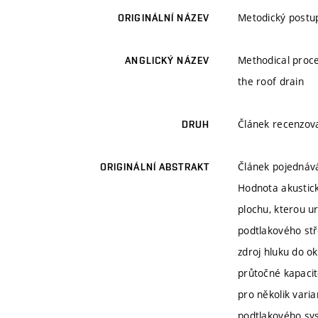
Metodický postup
ORIGINÁLNÍ NÁZEV
Methodical proce
ANGLICKÝ NÁZEV
the roof drain
Článek recenzo
DRUH
Článek pojednává
ORIGINÁLNÍ ABSTRAKT
Hodnota akustick
plochu, kterou u
podtlakového stř
zdroj hluku do o
průtočné kapacit
pro několik vari
podtlakového sys