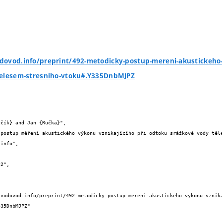
ovod.info/preprint/492-metodicky-postup-mereni-akustickeho-v
telesem-stresniho-vtoku#.Y335DnbMJPZ


35DnbMJPZ"
