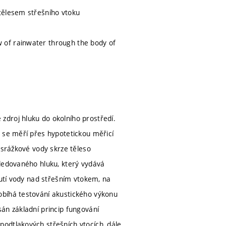
tělesem střešního vtoku
 of rainwater through the body of
zdroj hluku do okolního prostředí.
 se měří přes hypotetickou měřicí
 srážkové vody skrze těleso
sledovaného hluku, který vydává
dutí vody nad střešním vtokem, na
obíhá testování akustického výkonu
án základní princip fungování
odtlakových střešních vtocích, dále