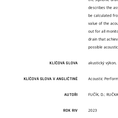
describes the as
be calculated fr
value of the aco
out for all moni
drain that achie
possible acousti
akustický výkon,
KLÍČOVÁ SLOVA
Acoustic Perfor
KLÍČOVÁ SLOVA V ANGLIČTINĚ
FUČÍK, D.; RUČKA,
AUTOŘI
2023
ROK RIV