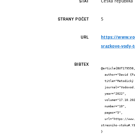
Česká republika
STÁT
5
STRANY POČET
https://www.vod
URL
srazkove-vody-
BIBTEX
@article{BUT179558,
  author="David {Fučík} and Jan {Ručka}",

  title="Metodický postup měření akustického výkonu vznikajícího při odtoku srážkové vody tělesem střešního vtoku",

  journal="Vodovod.info",

  year="2022",

  volume="17.10.2022",

  number="10",

  pages="5",

  url="https://www.vodovod.info/preprint/492-metodicky-postup-mereni-akustickeho-vykonu-vznikajiciho-pri-odtoku-srazkove-vody-telesem-
stresniho-vtoku#.Y3
}