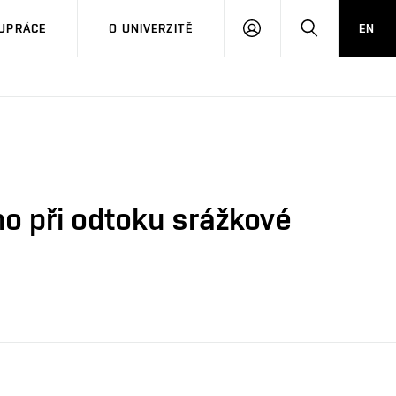
PŘIHLÁSIT
HLEDAT
UPRÁCE
O UNIVERZITĚ
EN
SE
o při odtoku srážkové