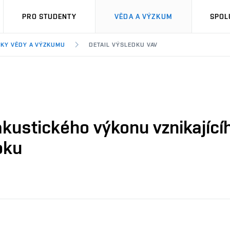
PRO STUDENTY
VĚDA A VÝZKUM
SPOL
KY VĚDY A VÝZKUMU
DETAIL VÝSLEDKU VAV
kustického výkonu vznikajícíh
oku