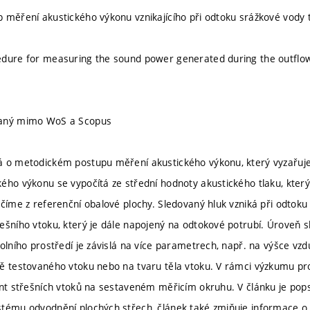
 měření akustického výkonu vznikajícího při odtoku srážkové vody 
dure for measuring the sound power generated during the outflow
vaný mimo WoS a Scopus
 o metodickém postupu měření akustického výkonu, který vyzařuje 
ého výkonu se vypočítá ze střední hodnoty akustického tlaku, který
rčíme z referenční obalové plochy. Sledovaný hluk vzniká při odtoku
ešního vtoku, který je dále napojený na odtokové potrubí. Úroveň 
kolního prostředí je závislá na více parametrech, např. na výšce vz
ě testovaného vtoku nebo na tvaru těla vtoku. V rámci výzkumu pr
ant střešních vtoků na sestaveném měřicím okruhu. V článku je pops
tému odvodnění plochých střech, článek také zmiňuje informace o p