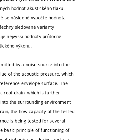
ných hodnot akustického tlaku,
eré se následně vypočte hodnota
šechny sledované varianty
huje nejvyšší hodnoty průtočné
tického výkonu.
mitted by a noise source into the
ue of the acoustic pressure, which
reference envelope surface. The
 roof drain, which is further
e into the surrounding environment
ain, the flow capacity of the tested
ance is being tested for several
 basic principle of functioning of
bout siphonic roof drains, and also