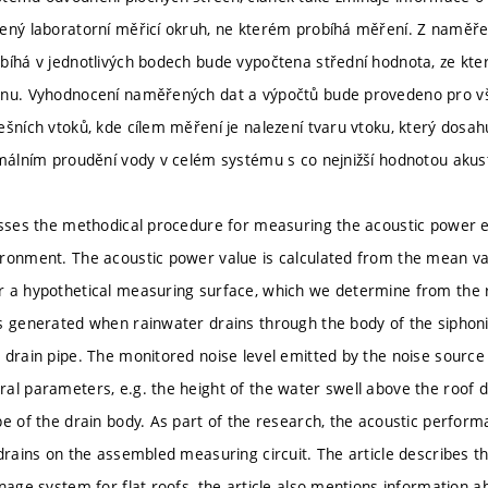
ený laboratorní měřicí okruh, ne kterém probíhá měření. Z naměře
bíhá v jednotlivých bodech bude vypočtena střední hodnota, ze kt
onu. Vyhodnocení naměřených dat a výpočtů bude provedeno pro v
ešních vtoků, kde cílem měření je nalezení tvaru vtoku, který dosa
imálním proudění vody v celém systému s co nejnižší hodnotou akus
usses the methodical procedure for measuring the acoustic power e
ronment. The acoustic power value is calculated from the mean val
r a hypothetical measuring surface, which we determine from the 
s generated when rainwater drains through the body of the siphonic
 drain pipe. The monitored noise level emitted by the noise sourc
al parameters, e.g. the height of the water swell above the roof dr
pe of the drain body. As part of the research, the acoustic perform
drains on the assembled measuring circuit. The article describes the
nage system for flat roofs, the article also mentions information a