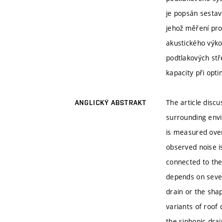
je popsán sestav
jehož měření pro
akustického výk
podtlakových stř
kapacity při opt
The article disc
ANGLICKÝ ABSTRAKT
surrounding envi
is measured ove
observed noise i
connected to the
depends on sever
drain or the sha
variants of roof 
the siphonic drai