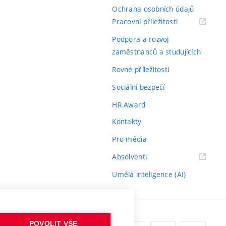
Ochrana osobních údajů
(externí
Pracovní příležitosti
odkaz)
Podpora a rozvoj
zaměstnanců a studujících
Rovné příležitosti
Sociální bezpečí
HR Award
Kontakty
Pro média
(externí
Absolventi
odkaz)
Umělá inteligence (AI)
POVOLIT VŠE