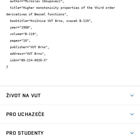
  author="Miroslav {Doupovec}",

  title="Higher monotonicity properties of the third order 
derivatives of Bessel functions",

  booktitle="Knižnice VUT Brno, svazek B-119",

  year="1988",

  volume="B-119",

  pages="10",

  publisher="VUT Brno",

  address="VUT Brno",

  isbn="80-214-0020-X"

}
ŽIVOT NA VUT
Atmosféra VUT
PRO UCHAZEČE
Prostory školy
Proč na VUT
Koleje
PRO STUDENTY
Studijní programy