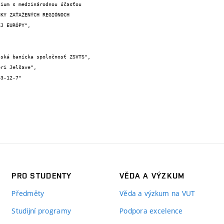
ium s medzinárodnou účasťou

KY ZAŤAŽENÝCH REGIÓNOCH

J EURÓPY",

PRO STUDENTY
VĚDA A VÝZKUM
Předměty
Věda a výzkum na VUT
Studijní programy
Podpora excelence