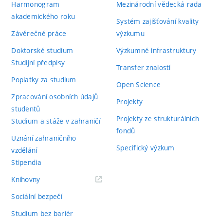
Harmonogram
Mezinárodní vědecká rada
akademického roku
Systém zajišťování kvality
Závěrečné práce
výzkumu
Doktorské studium
Výzkumné infrastruktury
Studijní předpisy
Transfer znalostí
Poplatky za studium
Open Science
Zpracování osobních údajů
Projekty
studentů
Projekty ze strukturálních
Studium a stáže v zahraničí
fondů
Uznání zahraničního
Specifický výzkum
vzdělání
Stipendia
(externí
Knihovny
odkaz)
Sociální bezpečí
Studium bez bariér