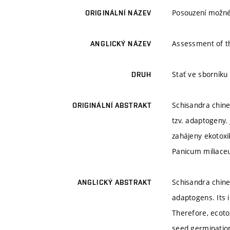
Posouzení možnéh
ORIGINÁLNÍ NÁZEV
Assessment of th
ANGLICKÝ NÁZEV
Stať ve sborník
DRUH
Schisandra chinen
ORIGINÁLNÍ ABSTRAKT
tzv. adaptogeny.
zahájeny ekotoxik
Panicum miliaceu
Schisandra chine
ANGLICKÝ ABSTRAKT
adaptogens. Its 
Therefore, ecotox
seed germinatio