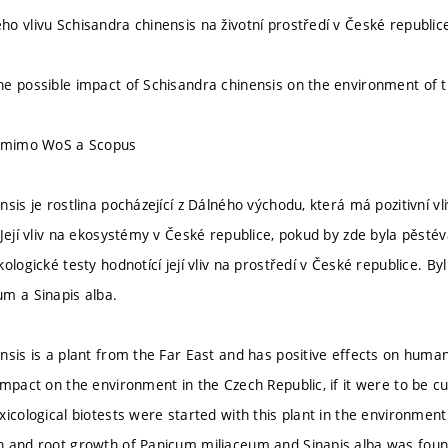
o vlivu Schisandra chinensis na životní prostředí v České republic
e possible impact of Schisandra chinensis on the environment of 
u mimo WoS a Scopus
sis je rostlina pocházející z Dálného východu, která má pozitivní vli
 Její vliv na ekosystémy v České republice, pokud by zde byla pěsté
ologické testy hodnotící její vliv na prostředí v České republice. Byl 
m a Sinapis alba.
nsis is a plant from the Far East and has positive effects on human
impact on the environment in the Czech Republic, if it were to be cu
icological biotests were started with this plant in the environment 
n and root growth of Panicum miliaceum and Sinapis alba was foun