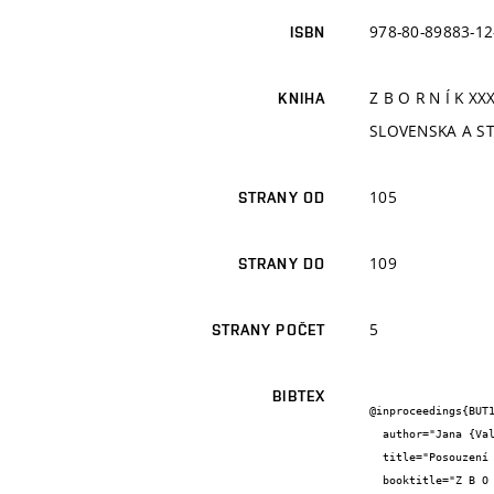
978-80-89883-12
ISBN
Z B O R N Í K 
KNIHA
SLOVENSKA A S
105
STRANY OD
109
STRANY DO
5
STRANY POČET
BIBTEX
@inproceedings{BUT1
  author="Jana {Valíčková} and Eliška {Maršálková} and Josef {Kotlík}",

  title="Posouzení možného vlivu Schisandra chinensis na životní prostředí v České republice",

  booktitle="Z B O R N Í K
