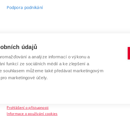
Podpora podnikání
sobních údajů
romažďování a analýze informací o výkonu a
VYSOKÉ UČENÍ TECHNICKÉ V BRNĚ
ní funkcí ze sociálních médií a ke zlepšení a
Antonínská 548/1
www.vut.cz
 Se souhlasem můžeme také předávat marketingovým
602 00 Brno
vut@vutbr.cz
 pro marketingové účely.
Prohlášení o přístupnosti
Informace o používání cookies