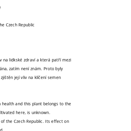
e
the Czech Republic
v na lidkské zdraví a která patří mezi
vána, zatím není znám. Proto byly
zjištěn její vliv na klíčení semen
 health and this plant belongs to the
ltivated here, is unknown.
of the Czech Republic. Its effect on
d.