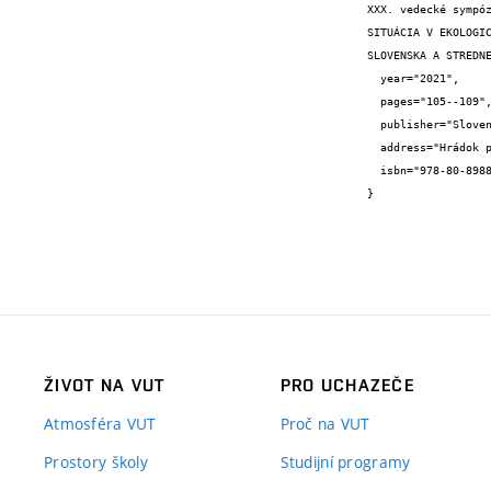
XXX. vedecké sympóz
SITUÁCIA V EKOLOGIC
SLOVENSKA A STREDNE
  year="2021",

  pages="105--109",

  publisher="Slovenská banícka spoločnosť ZSVTS",

  address="Hrádok pri Jelšave",

  isbn="978-80-89883-12-7"

}
ŽIVOT NA VUT
PRO UCHAZEČE
Atmosféra VUT
Proč na VUT
Prostory školy
Studijní programy