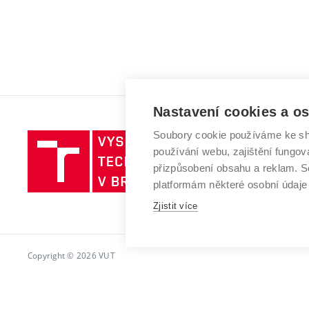
Nastavení cookies a o
Soubory cookie používáme ke sh
Vysoké
používání webu, zajištění fungová
učení
přizpůsobení obsahu a reklam.
technické
platformám některé osobní údaje
v
Brně
Zjistit více
Copyright © 2026 VUT