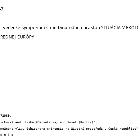
-7
XXX. vedecké sympózium s medzinárodnou účasťou SITUÁCIA V E
TREDNEJ EURÓPY
72989,
