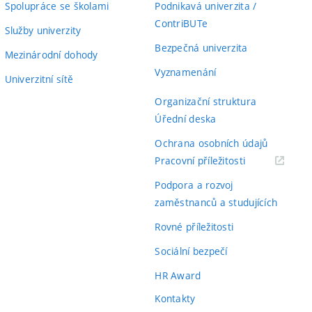
Spolupráce se školami
Podnikavá univerzita /
ContriBUTe
Služby univerzity
Bezpečná univerzita
Mezinárodní dohody
Vyznamenání
Univerzitní sítě
Organizační struktura
Úřední deska
Ochrana osobních údajů
(externí
Pracovní příležitosti
odkaz)
Podpora a rozvoj
zaměstnanců a studujících
Rovné příležitosti
Sociální bezpečí
HR Award
Kontakty