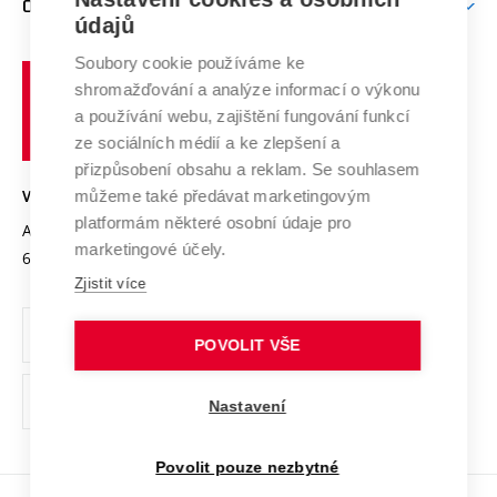
O UNIVERZITĚ
Doktorské studium
Podpora podnikání
E-přihláška
údajů
Zahraniční spolupráce
Systém zajišťování kvality výzkumu
Profil univerzity
Soubory cookie používáme ke
Spolupráce se školami
Vysoké
Výzkumné infrastruktury
shromažďování a analýze informací o výkonu
Udržitelná univerzita
učení
Služby univerzity
Transfer znalostí
a používání webu, zajištění fungování funkcí
technické
Podnikavá univerzita / ContriBUTe
Mezinárodní dohody
ze sociálních médií a ke zlepšení a
Open Science
v
Bezpečná univerzita
přizpůsobení obsahu a reklam. Se souhlasem
Univerzitní sítě
Brně
Projekty
můžeme také předávat marketingovým
VYSOKÉ UČENÍ TECHNICKÉ V BRNĚ
Vyznamenání
platformám některé osobní údaje pro
Projekty ze strukturálních fondů
Antonínská 548/1
www.vut.cz
marketingové účely.
Organizační struktura
602 00 Brno
vut@vutbr.cz
Specifický výzkum
Zjistit více
Úřední deska
Ochrana osobních údajů
POVOLIT VŠE
(externí
Pracovní příležitosti
Nastavení
odkaz)
Podpora a rozvoj zaměstnanců a studujících
Povolit pouze nezbytné
Rovné příležitosti