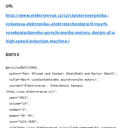
URL
http://www.elektrorevue.cz/cz/clanky/energetika--
vykonova-elektronika--elektrotechnologie/0/navrh-
vysokootackoveho-asynchronniho-motoru--design-of-a-
high-speed-induction-machine-/
BIBTEX
@article{BUT172035,

  author="Petr {Klíma} and Čestmír {Ondrůšek} and Martin {Mach}",

  title="Návrh vysokootáčkového asynchronního motoru",

  journal="Elektrorevue - Internetový časopis 
(http://www.elektrorevue.cz)",

  year="2021",

  volume="23",

  number="2",

  pages="49--54",

  issn="1213-1539",

  url="http://www.elektrorevue.cz/cz/clanky/energetika--vykonova-