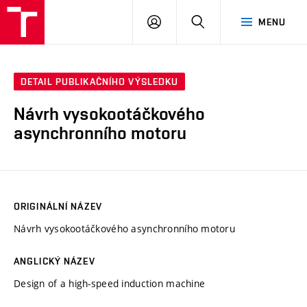
VUT
PŘIHLÁSIT
HLEDAT
MENU
SE
DETAIL PUBLIKAČNÍHO VÝSLEDKU
Návrh vysokootáčkového
asynchronního motoru
ORIGINÁLNÍ NÁZEV
Návrh vysokootáčkového asynchronního motoru
ANGLICKÝ NÁZEV
Design of a high-speed induction machine