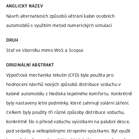
ANGLICKÝ NÁZEV
Návrh alternativních způsobů větrání kabin osobních
automobilů s využitím metod numerických simulací
DRUH
Stať ve sborníku mimo WoS a Scopus
ORIGINÁLNÍ ABSTRAKT
Výpočtová mechanika tekutin (CFD) byla použita pro
hodnocení návrhů nových způsobů distribuce vzduchu v
kabině automobilu z hlediska tepelného komfortu. Konkrétně
byly nastaveny letní podmínky, které zahrnují solární záření.
Celkem byly použity tři různé způsoby distribuce vzduchu,
konkrétně šlo o přívod vzduchu vyústkami na palubní desce,
pod sedadly a velkoplošnými stropními vyústkami. Byl využit