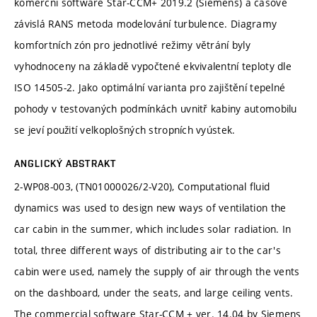
komerční software Star-CCM+ 2019.2 (Siemens) a časově
závislá RANS metoda modelování turbulence. Diagramy
komfortních zón pro jednotlivé režimy větrání byly
vyhodnoceny na základě vypočtené ekvivalentní teploty dle
ISO 14505-2. Jako optimální varianta pro zajištění tepelné
pohody v testovaných podmínkách uvnitř kabiny automobilu
se jeví použití velkoplošných stropních vyústek.
ANGLICKÝ ABSTRAKT
2-WP08-003, (TN01000026/2-V20), Computational fluid
dynamics was used to design new ways of ventilation the
car cabin in the summer, which includes solar radiation. In
total, three different ways of distributing air to the car's
cabin were used, namely the supply of air through the vents
on the dashboard, under the seats, and large ceiling vents.
The commercial software Star-CCM + ver. 14.04 by Siemens