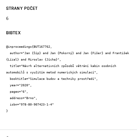
STRANY POČET
6
BIBTEX
@inproceedings{BUT167762,

  author="Jan {Šíp} and Jan {Pokorný} and Jan {Fišer} and František 
{Lízal} and Miroslav {Jícha}",

  title="Návrh alternativních způsobů větrání kabin osobních 
automobilů s využitím metod numerických simulací",

  booktitle="Simulace budov a techniky prostředí",

  year="2020",

  pages="6",

  address="Brno",

  isbn="978-80-907423-1-4"

}