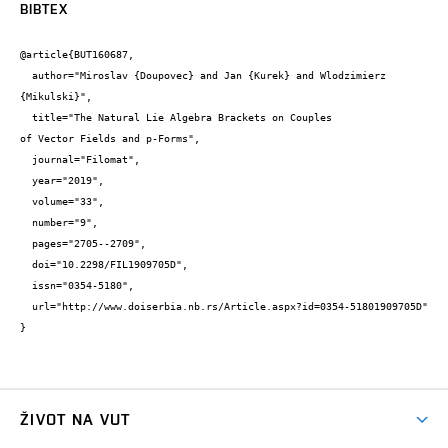
BIBTEX
@article{BUT160687,

  author="Miroslav {Doupovec} and Jan {Kurek} and Wlodzimierz 
{Mikulski}",

  title="The Natural Lie Algebra Brackets on Couples

of Vector Fields and p-Forms",

  journal="Filomat",

  year="2019",

  volume="33",

  number="9",

  pages="2705--2709",

  doi="10.2298/FIL1909705D",

  issn="0354-5180",

  url="http://www.doiserbia.nb.rs/Article.aspx?id=0354-51801909705D"

}
ŽIVOT NA VUT