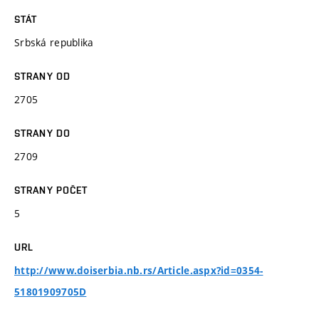
STÁT
Srbská republika
STRANY OD
2705
STRANY DO
2709
STRANY POČET
5
URL
http://www.doiserbia.nb.rs/Article.aspx?id=0354-
51801909705D