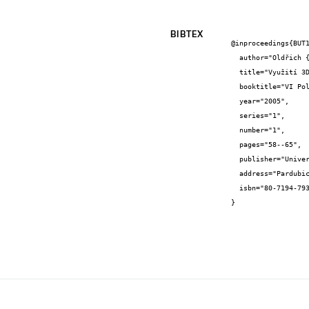
BIBTEX
@inproceedings{BUT1
  author="Oldřich {Zmeškal} and Tomáš {Bžatek}",

  title="Využití 3D fraktální analýzy při hodnocení kvality tisku",

  booktitle="VI Polygrafický seminář",

  year="2005",

  series="1",

  number="1",

  pages="58--65",

  publisher="Universita Pardubice",

  address="Pardubice",

  isbn="80-7194-793-8"

}