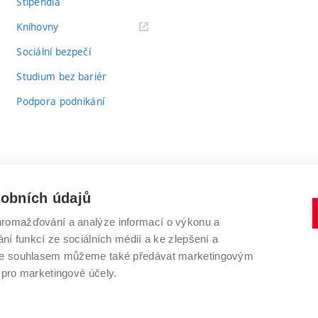
Stipendia
(externí
Knihovny
odkaz)
Sociální bezpečí
Studium bez bariér
Podpora podnikání
sobních údajů
romažďování a analýze informací o výkonu a
VYSOKÉ UČENÍ TECHNICKÉ V BRNĚ
ní funkcí ze sociálních médií a ke zlepšení a
Antonínská 548/1
www.vut.cz
 Se souhlasem můžeme také předávat marketingovým
602 00 Brno
vut@vutbr.cz
 pro marketingové účely.