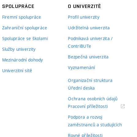
SPOLUPRÁCE
O UNIVERZITĚ
Firemní spolupráce
Profil univerzity
Zahraniční spolupráce
Udržitelná univerzita
Spolupráce se školami
Podnikavá univerzita /
ContriBUTe
Služby univerzity
Bezpečná univerzita
Mezinárodní dohody
Vyznamenání
Univerzitní sítě
Organizační struktura
Úřední deska
Ochrana osobních údajů
(externí
Pracovní příležitosti
odkaz)
Podpora a rozvoj
zaměstnanců a studujících
Rovné příležitosti