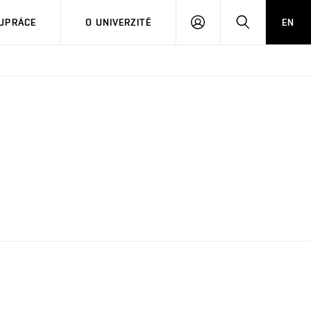
PŘIHLÁSIT
HLEDAT
UPRÁCE
O UNIVERZITĚ
EN
SE