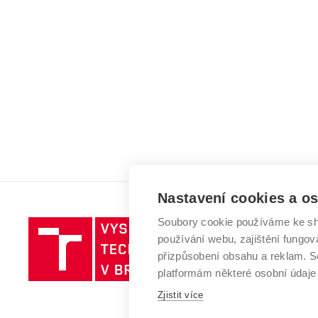
Nastavení cookies a o
Soubory cookie používáme ke sh
Vysoké
používání webu, zajištění fungová
učení
přizpůsobení obsahu a reklam.
technické
platformám některé osobní údaje
v
Brně
Zjistit více