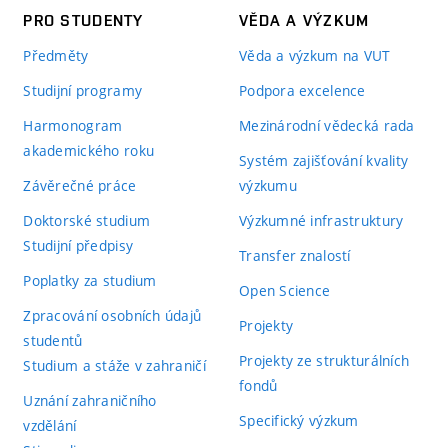
PRO STUDENTY
VĚDA A VÝZKUM
Předměty
Věda a výzkum na VUT
Studijní programy
Podpora excelence
Harmonogram
Mezinárodní vědecká rada
akademického roku
Systém zajišťování kvality
Závěrečné práce
výzkumu
Doktorské studium
Výzkumné infrastruktury
Studijní předpisy
Transfer znalostí
Poplatky za studium
Open Science
Zpracování osobních údajů
Projekty
studentů
Projekty ze strukturálních
Studium a stáže v zahraničí
fondů
Uznání zahraničního
Specifický výzkum
vzdělání