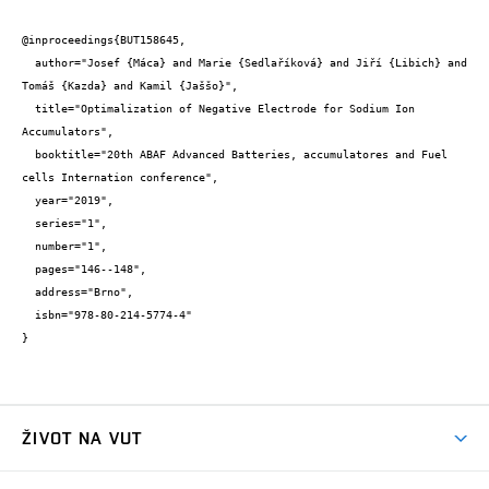
@inproceedings{BUT158645,

  author="Josef {Máca} and Marie {Sedlaříková} and Jiří {Libich} and 
Tomáš {Kazda} and Kamil {Jaššo}",

  title="Optimalization of Negative Electrode for Sodium Ion 
Accumulators",

  booktitle="20th ABAF Advanced Batteries, accumulatores and Fuel 
cells Internation conference",

  year="2019",

  series="1",

  number="1",

  pages="146--148",

  address="Brno",

  isbn="978-80-214-5774-4"

}
ŽIVOT NA VUT
Atmosféra VUT