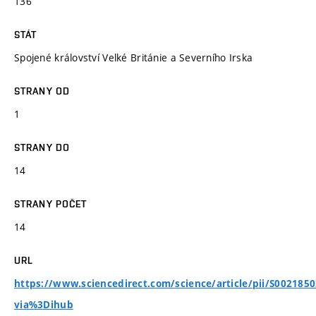
136
STÁT
Spojené království Velké Británie a Severního Irska
STRANY OD
1
STRANY DO
14
STRANY POČET
14
URL
https://www.sciencedirect.com/science/article/pii/S002185
via%3Dihub