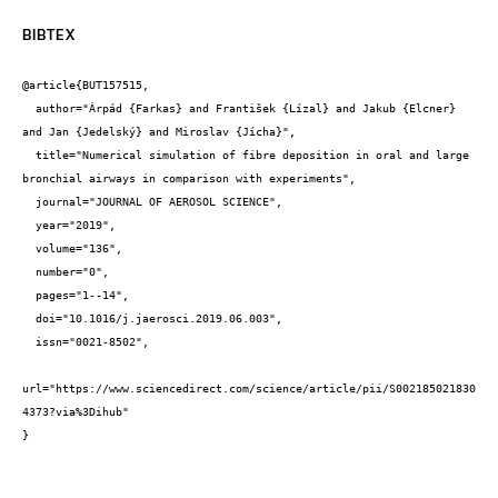
BIBTEX
@article{BUT157515,

  author="Árpád {Farkas} and František {Lízal} and Jakub {Elcner} 
and Jan {Jedelský} and Miroslav {Jícha}",

  title="Numerical simulation of fibre deposition in oral and large 
bronchial airways in comparison with experiments",

  journal="JOURNAL OF AEROSOL SCIENCE",

  year="2019",

  volume="136",

  number="0",

  pages="1--14",

  doi="10.1016/j.jaerosci.2019.06.003",

  issn="0021-8502",

url="https://www.sciencedirect.com/science/article/pii/S002185021830
4373?via%3Dihub"

}