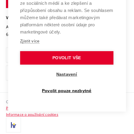
Mezinárodní dohody
ze sociálních médií a ke zlepšení a
Open Science
v
Bezpečná univerzita
přizpůsobení obsahu a reklam. Se souhlasem
Univerzitní sítě
Brně
Projekty
můžeme také předávat marketingovým
VYSOKÉ UČENÍ TECHNICKÉ V BRNĚ
Vyznamenání
platformám některé osobní údaje pro
Projekty ze strukturálních fondů
Antonínská 548/1
www.vut.cz
marketingové účely.
Organizační struktura
602 00 Brno
vut@vutbr.cz
Specifický výzkum
Zjistit více
Úřední deska
Ochrana osobních údajů
POVOLIT VŠE
(externí
Pracovní příležitosti
Nastavení
odkaz)
Podpora a rozvoj zaměstnanců a studujících
Povolit pouze nezbytné
Rovné příležitosti
Copyright © 2026 VUT
Sociální bezpečí
Prohlášení o přístupnosti
HR Award
Informace o používání cookies
Kontakty