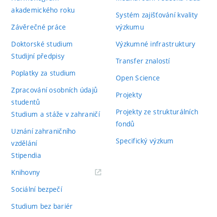
akademického roku
Systém zajišťování kvality
Závěrečné práce
výzkumu
Doktorské studium
Výzkumné infrastruktury
Studijní předpisy
Transfer znalostí
Poplatky za studium
Open Science
Zpracování osobních údajů
Projekty
studentů
Projekty ze strukturálních
Studium a stáže v zahraničí
fondů
Uznání zahraničního
Specifický výzkum
vzdělání
Stipendia
(externí
Knihovny
odkaz)
Sociální bezpečí
Studium bez bariér