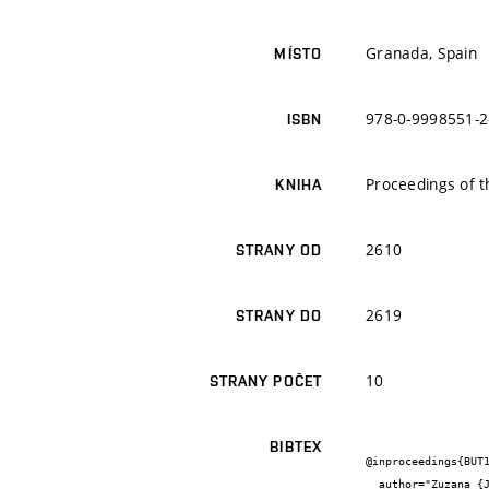
Granada, Spain
MÍSTO
978-0-9998551-2
ISBN
Proceedings of t
KNIHA
2610
STRANY OD
2619
STRANY DO
10
STRANY POČET
BIBTEX
@inproceedings{BUT1
  author="Zuzana {Janková}",
