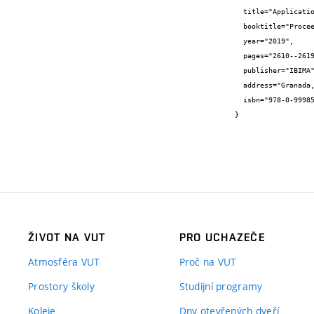
  title="Application of Artificial Neural Networks and Fuzzy Logic in Stock Trading",

  booktitle="Proceedings of the 33rd International Business Information Management Association Conference (IBIMA)",

  year="2019",

  pages="2610--2619",

  publisher="IBIMA",

  address="Granada, Spain",

  isbn="978-0-9998551-2-6"

}
ŽIVOT NA VUT
PRO UCHAZEČE
Atmosféra VUT
Proč na VUT
Prostory školy
Studijní programy
Koleje
Dny otevřených dveří