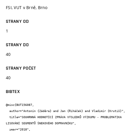
FSI, VUT v Brně, Brno
STRANY OD
1
STRANY DO
40
STRANY POČET
40
BIBTEX
@misc{BUT156087,

  author="Antonín {Záděra} and Jan {Řiháček} and Vladimír {Krutiš}",

  title="SOUHRNNÁ HODNOTÍCÍ ZPRÁVA VÝSLEDKŮ VÝZKUMU - PROBLEMATIKA 
LISOVÁNÍ SEGMENTŮ ŠNEKOVÉHO DOPRAVNÍKU",

  year="2018",
