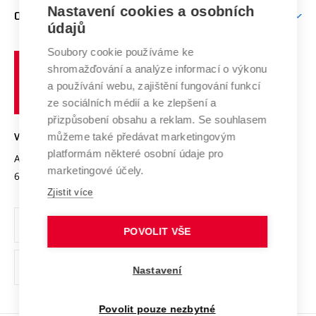
Firemní spolupráce
Nastavení cookies a osobních
Mezinárodní vědecká rada
O UNIVERZITĚ
Doktorské studium
Podpora podnikání
E-přihláška
údajů
Zahraniční spolupráce
Systém zajišťování kvality výzkumu
Profil univerzity
Soubory cookie používáme ke
Spolupráce se školami
Vysoké
Výzkumné infrastruktury
shromažďování a analýze informací o výkonu
Udržitelná univerzita
učení
Služby univerzity
Transfer znalostí
a používání webu, zajištění fungování funkcí
technické
Podnikavá univerzita / ContriBUTe
Mezinárodní dohody
ze sociálních médií a ke zlepšení a
Open Science
v
Bezpečná univerzita
přizpůsobení obsahu a reklam. Se souhlasem
Univerzitní sítě
Brně
Projekty
můžeme také předávat marketingovým
VYSOKÉ UČENÍ TECHNICKÉ V BRNĚ
Vyznamenání
platformám některé osobní údaje pro
Projekty ze strukturálních fondů
Antonínská 548/1
www.vut.cz
marketingové účely.
Organizační struktura
602 00 Brno
vut@vutbr.cz
Specifický výzkum
Zjistit více
Úřední deska
Ochrana osobních údajů
POVOLIT VŠE
(externí
Pracovní příležitosti
Nastavení
odkaz)
Podpora a rozvoj zaměstnanců a studujících
Povolit pouze nezbytné
Rovné příležitosti