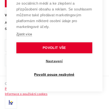
technické
Podnikavá univerzita / ContriBUTe
Mezinárodní dohody
ze sociálních médií a ke zlepšení a
Open Science
v
Bezpečná univerzita
přizpůsobení obsahu a reklam. Se souhlasem
Univerzitní sítě
Brně
Projekty
můžeme také předávat marketingovým
VYSOKÉ UČENÍ TECHNICKÉ V BRNĚ
Vyznamenání
platformám některé osobní údaje pro
Projekty ze strukturálních fondů
Antonínská 548/1
www.vut.cz
marketingové účely.
Organizační struktura
602 00 Brno
vut@vutbr.cz
Specifický výzkum
Zjistit více
Úřední deska
Ochrana osobních údajů
POVOLIT VŠE
(externí
Pracovní příležitosti
Nastavení
odkaz)
Podpora a rozvoj zaměstnanců a studujících
Povolit pouze nezbytné
Rovné příležitosti
Copyright © 2026 VUT
Sociální bezpečí
Prohlášení o přístupnosti
HR Award
Informace o používání cookies
Kontakty