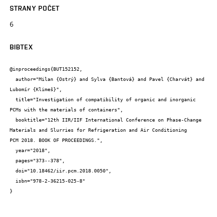
STRANY POČET
6
BIBTEX
@inproceedings{BUT152152,

  author="Milan {Ostrý} and Sylva {Bantová} and Pavel {Charvát} and 
Lubomír {Klimeš}",

  title="Investigation of compatibility of organic and inorganic 
PCMs with the materials of containers",

  booktitle="12th IIR/IIF International Conference on Phase-Change 
Materials and Slurries for Refrigeration and Air Conditioning

PCM 2018. BOOK OF PROCEEDINGS.",

  year="2018",

  pages="373--378",

  doi="10.18462/iir.pcm.2018.0050",

  isbn="978-2-36215-025-8"

}