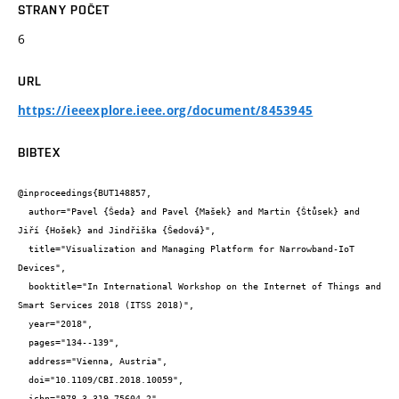
STRANY POČET
6
URL
https://ieeexplore.ieee.org/document/8453945
BIBTEX
@inproceedings{BUT148857,

  author="Pavel {Šeda} and Pavel {Mašek} and Martin {Štůsek} and 
Jiří {Hošek} and Jindřiška {Šedová}",

  title="Visualization and Managing Platform for Narrowband-IoT 
Devices",

  booktitle="In International Workshop on the Internet of Things and 
Smart Services 2018 (ITSS 2018)",

  year="2018",

  pages="134--139",

  address="Vienna, Austria",

  doi="10.1109/CBI.2018.10059",

  isbn="978-3-319-75604-2",
