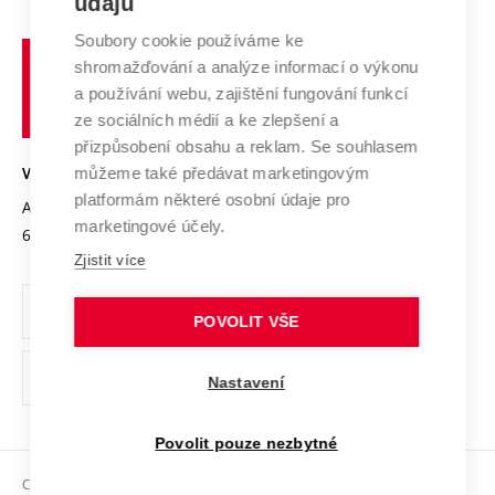
údajů
Zahraniční spolupráce
Systém zajišťování kvality výzkumu
Profil univerzity
Soubory cookie používáme ke
Spolupráce se školami
Vysoké
Výzkumné infrastruktury
shromažďování a analýze informací o výkonu
Udržitelná univerzita
učení
Služby univerzity
Transfer znalostí
a používání webu, zajištění fungování funkcí
technické
Podnikavá univerzita / ContriBUTe
Mezinárodní dohody
ze sociálních médií a ke zlepšení a
Open Science
v
Bezpečná univerzita
přizpůsobení obsahu a reklam. Se souhlasem
Univerzitní sítě
Brně
Projekty
můžeme také předávat marketingovým
VYSOKÉ UČENÍ TECHNICKÉ V BRNĚ
Vyznamenání
platformám některé osobní údaje pro
Projekty ze strukturálních fondů
Antonínská 548/1
www.vut.cz
marketingové účely.
Organizační struktura
602 00 Brno
vut@vutbr.cz
Specifický výzkum
Zjistit více
Úřední deska
Ochrana osobních údajů
POVOLIT VŠE
(externí
Pracovní příležitosti
Nastavení
odkaz)
Podpora a rozvoj zaměstnanců a studujících
Povolit pouze nezbytné
Rovné příležitosti
Copyright © 2026 VUT
Sociální bezpečí