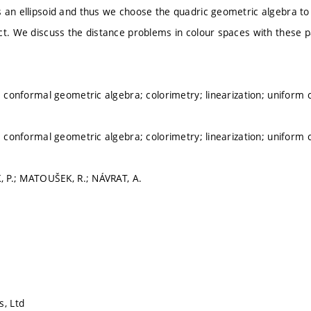
 an ellipsoid and thus we choose the quadric geometric algebra to 
ct. We discuss the distance problems in colour spaces with these p
s; conformal geometric algebra; colorimetry; linearization; uniform
s; conformal geometric algebra; colorimetry; linearization; uniform
K, P.; MATOUŠEK, R.; NÁVRAT, A.
s, Ltd