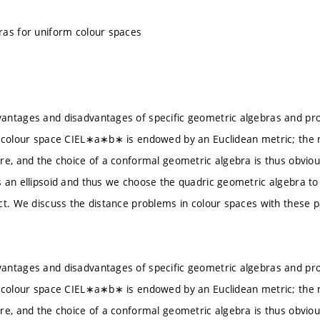
ras for uniform colour spaces
ntages and disadvantages of specific geometric algebras and pro
 colour space CIEL∗a∗b∗ is endowed by an Euclidean metric; the n
re, and the choice of a conformal geometric algebra is thus obvious
 an ellipsoid and thus we choose the quadric geometric algebra to 
ct. We discuss the distance problems in colour spaces with these p
ntages and disadvantages of specific geometric algebras and pro
 colour space CIEL∗a∗b∗ is endowed by an Euclidean metric; the n
re, and the choice of a conformal geometric algebra is thus obvious