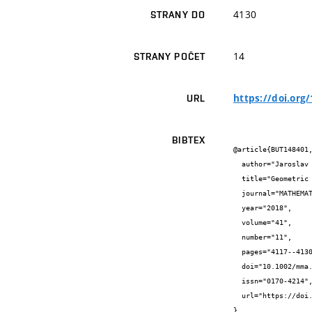
4130
STRANY DO
14
STRANY POČET
https://doi.or
URL
BIBTEX
@article{BUT148401,
  author="Jaroslav {Hrdina} and Petr {Vašík} and Radomil {Matoušek} and Aleš {Návrat}",

  title="Geometric algebras for uniform colour spaces",

  journal="MATHEMATICAL METHODS IN THE APPLIED SCIENCES",

  year="2018",

  volume="41",

  number="11",

  pages="4117--4130",

  doi="10.1002/mma.4489",

  issn="0170-4214",

  url="https://doi.org/10.1002/mma.4489"

}