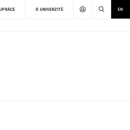
PŘIHLÁSIT
HLEDAT
UPRÁCE
O UNIVERZITĚ
EN
SE