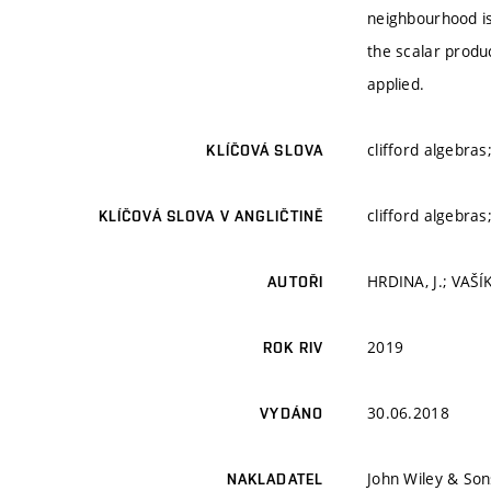
neighbourhood is
the scalar produ
applied.
clifford algebra
KLÍČOVÁ SLOVA
clifford algebra
KLÍČOVÁ SLOVA V ANGLIČTINĚ
HRDINA, J.; VAŠÍ
AUTOŘI
2019
ROK RIV
30.06.2018
VYDÁNO
John Wiley & Son
NAKLADATEL