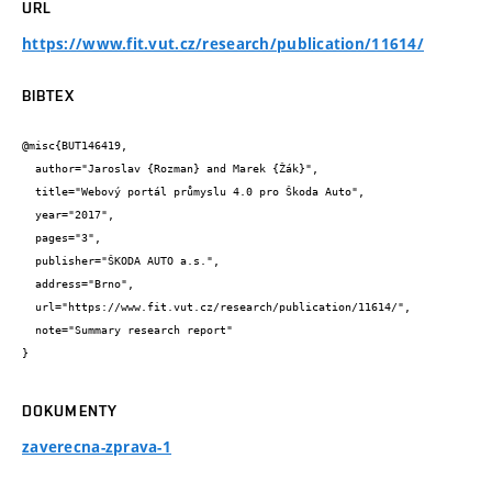
URL
https://www.fit.vut.cz/research/publication/11614/
BIBTEX
@misc{BUT146419,

  author="Jaroslav {Rozman} and Marek {Žák}",

  title="Webový portál průmyslu 4.0 pro Škoda Auto",

  year="2017",

  pages="3",

  publisher="ŠKODA AUTO a.s.",

  address="Brno",

  url="https://www.fit.vut.cz/research/publication/11614/",

  note="Summary research report"

}
DOKUMENTY
zaverecna-zprava-1