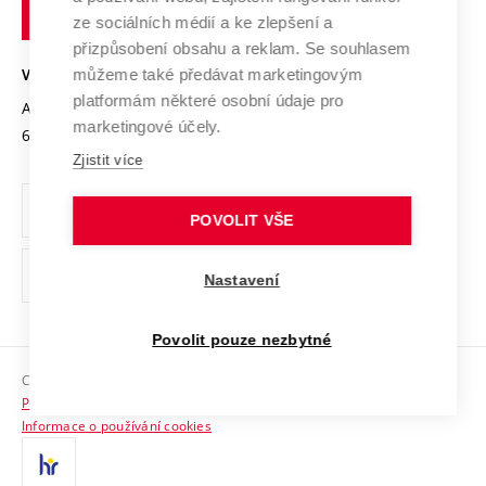
technické
Podnikavá univerzita / ContriBUTe
Mezinárodní dohody
ze sociálních médií a ke zlepšení a
Open Science
v
Bezpečná univerzita
přizpůsobení obsahu a reklam. Se souhlasem
Univerzitní sítě
Brně
Projekty
můžeme také předávat marketingovým
VYSOKÉ UČENÍ TECHNICKÉ V BRNĚ
Vyznamenání
platformám některé osobní údaje pro
Projekty ze strukturálních fondů
Antonínská 548/1
www.vut.cz
marketingové účely.
Organizační struktura
602 00 Brno
vut@vutbr.cz
Specifický výzkum
Zjistit více
Úřední deska
Ochrana osobních údajů
POVOLIT VŠE
(externí
Pracovní příležitosti
Nastavení
odkaz)
Podpora a rozvoj zaměstnanců a studujících
Povolit pouze nezbytné
Rovné příležitosti
Copyright © 2026 VUT
Sociální bezpečí
Prohlášení o přístupnosti
HR Award
Informace o používání cookies
Kontakty