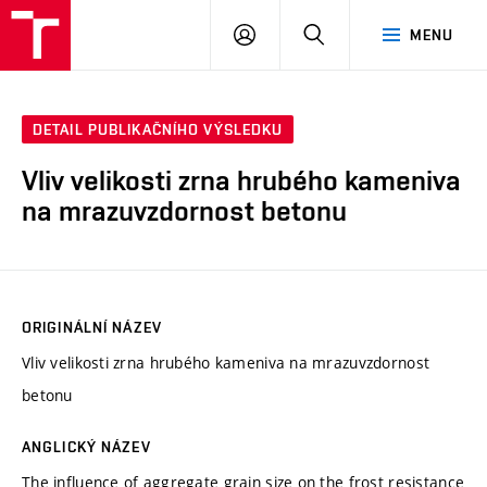
VUT
PŘIHLÁSIT
HLEDAT
MENU
SE
DETAIL PUBLIKAČNÍHO VÝSLEDKU
Vliv velikosti zrna hrubého kameniva
na mrazuvzdornost betonu
ORIGINÁLNÍ NÁZEV
Vliv velikosti zrna hrubého kameniva na mrazuvzdornost
betonu
ANGLICKÝ NÁZEV
The influence of aggregate grain size on the frost resistance