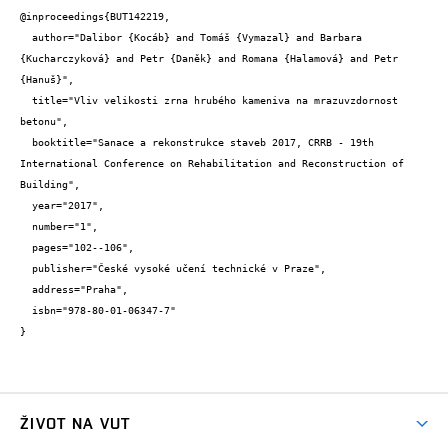
@inproceedings{BUT142219,

  author="Dalibor {Kocáb} and Tomáš {Vymazal} and Barbara 
{Kucharczyková} and Petr {Daněk} and Romana {Halamová} and Petr 
{Hanuš}",

  title="Vliv velikosti zrna hrubého kameniva na mrazuvzdornost 
betonu",

  booktitle="Sanace a rekonstrukce staveb 2017, CRRB - 19th 
International Conference on Rehabilitation and Reconstruction of 
Building",

  year="2017",

  number="1",

  pages="102--106",

  publisher="České vysoké učení technické v Praze",

  address="Praha",

  isbn="978-80-01-06347-7"

}
ŽIVOT NA VUT