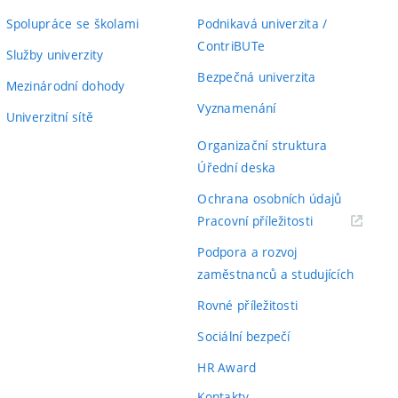
Spolupráce se školami
Podnikavá univerzita /
ContriBUTe
Služby univerzity
Bezpečná univerzita
Mezinárodní dohody
Vyznamenání
Univerzitní sítě
Organizační struktura
Úřední deska
Ochrana osobních údajů
(externí
Pracovní příležitosti
odkaz)
Podpora a rozvoj
zaměstnanců a studujících
Rovné příležitosti
Sociální bezpečí
HR Award
Kontakty