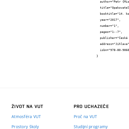
  author="Petr {Misák} and Tomáš {Vymazal} and Dalibor {Kocáb} and Barbara {Kucharczyková}",

  title="Opakovatelnost a reprodukovatelnost výsledků zkoušek statického modulu pružnosti betonu",

  booktitle="14. konference TECHNOLOGIE 2017 - Sborník přednášek",

  year="2017",

  number="1",

  pages="1--7",

  publisher="Česká betonářská společnost ČSSI",

  address="Jihlava",

  isbn="978-80-906097-9-2"

}
ŽIVOT NA VUT
PRO UCHAZEČE
Atmosféra VUT
Proč na VUT
Prostory školy
Studijní programy