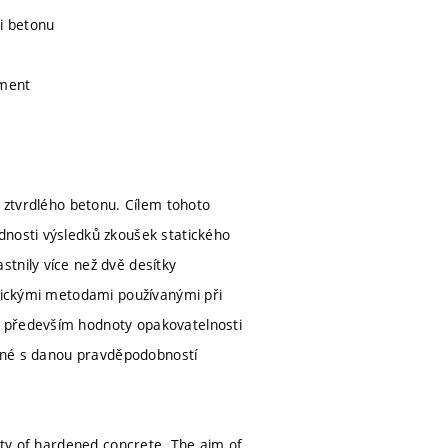
i betonu
ement
u ztvrdlého betonu. Cílem tohoto
dnosti výsledků zkoušek statického
tnily více než dvě desítky
stickými metodami používanými při
y především hodnoty opakovatelnosti
možné s danou pravděpodobností
erty of hardened concrete. The aim of