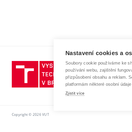
Nastavení cookies a o
Soubory cookie používáme ke sh
Vysoké
používání webu, zajištění fungová
učení
přizpůsobení obsahu a reklam.
technické
platformám některé osobní údaje
v
Brně
Zjistit více
Copyright © 2026 VUT