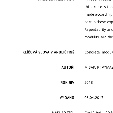
this article is 
made according t
part in these ex
Repeatability an
modulus, are the 
Concrete, modulus
KLÍČOVÁ SLOVA V ANGLIČTINĚ
MISÁK, P.; VYMA
AUTOŘI
2018
ROK RIV
06.04.2017
VYDÁNO
Česká betonářsk
NAKLADATEL