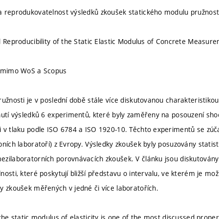
a reprodukovatelnost výsledků zkoušek statického modulu pružnost
d Reproducibility of the Static Elastic Modulus of Concrete Measur
u mimo WoS a Scopus
ružnosti je v poslední době stále více diskutovanou charakteristiko
nutí výsledků 6 experimentů, které byly zaměřeny na posouzení sho
 v tlaku podle ISO 6784 a ISO 1920-10. Těchto experimentů se zúčas
bních laboratoří) z Evropy. Výsledky zkoušek byly posuzovány stati
zilaboratorních porovnávacích zkoušek. V článku jsou diskutován
nosti, které poskytují bližší představu o intervalu, ve kterém je 
y zkoušek měřených v jedné či více laboratořích.
 the static modulus of elasticity is one of the most discussed prop