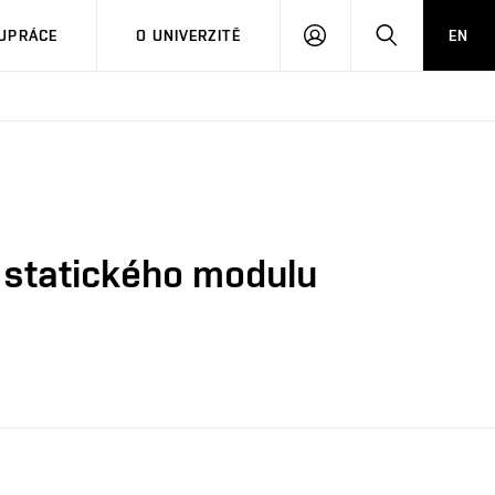
PŘIHLÁSIT
HLEDAT
UPRÁCE
O UNIVERZITĚ
EN
SE
 statického modulu