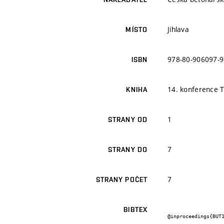
Jihlava
MÍSTO
978-80-906097-9
ISBN
14. konference 
KNIHA
1
STRANY OD
7
STRANY DO
7
STRANY POČET
BIBTEX
@inproceedings{BUT1