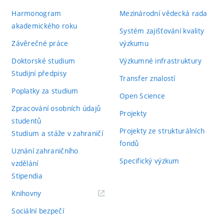
Harmonogram
Mezinárodní vědecká rada
akademického roku
Systém zajišťování kvality
Závěrečné práce
výzkumu
Doktorské studium
Výzkumné infrastruktury
Studijní předpisy
Transfer znalostí
Poplatky za studium
Open Science
Zpracování osobních údajů
Projekty
studentů
Projekty ze strukturálních
Studium a stáže v zahraničí
fondů
Uznání zahraničního
Specifický výzkum
vzdělání
Stipendia
(externí
Knihovny
odkaz)
Sociální bezpečí