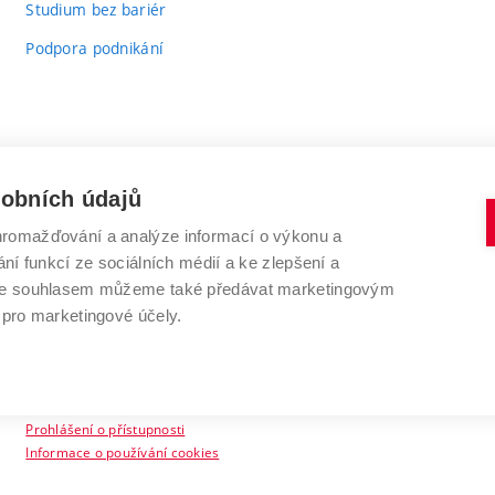
Studium bez bariér
Podpora podnikání
sobních údajů
romažďování a analýze informací o výkonu a
VYSOKÉ UČENÍ TECHNICKÉ V BRNĚ
ní funkcí ze sociálních médií a ke zlepšení a
Antonínská 548/1
www.vut.cz
 Se souhlasem můžeme také předávat marketingovým
602 00 Brno
vut@vutbr.cz
 pro marketingové účely.
Prohlášení o přístupnosti
Informace o používání cookies