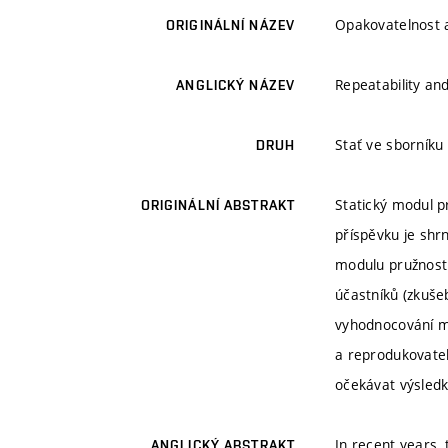
Opakovatelnost 
ORIGINÁLNÍ NÁZEV
Repeatability an
ANGLICKÝ NÁZEV
Stať ve sborník
DRUH
Statický modul p
ORIGINÁLNÍ ABSTRAKT
příspěvku je shr
modulu pružnosti
účastníků (zkuše
vyhodnocování me
a reprodukovatel
očekávat výsledk
In recent years,
ANGLICKÝ ABSTRAKT