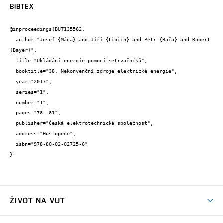
BIBTEX
@inproceedings{BUT135562,

  author="Josef {Máca} and Jiří {Libich} and Petr {Bača} and Robert 
{Bayer}",

  title="Ukládání energie pomocí setrvačníků",

  booktitle="38. Nekonvenční zdroje elektrické energie",

  year="2017",

  series="1",

  number="1",

  pages="78--81",

  publisher="Česká elektrotechnická společnost",

  address="Hustopeče",

  isbn="978-80-02-02725-6"

}
ŽIVOT NA VUT
Atmosféra VUT