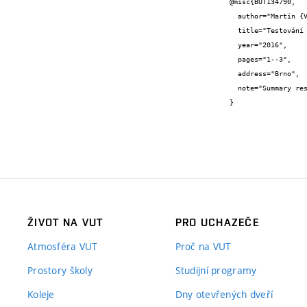
@misc{BUT134790,

  author="Martin {Vrbka}",

  title="Testování biotribologických vlastností materiálů část 2",

  year="2016",

  pages="1--3",

  address="Brno",

  note="Summary research report"

}
ŽIVOT NA VUT
PRO UCHAZEČE
Atmosféra VUT
Proč na VUT
Prostory školy
Studijní programy
Koleje
Dny otevřených dveří