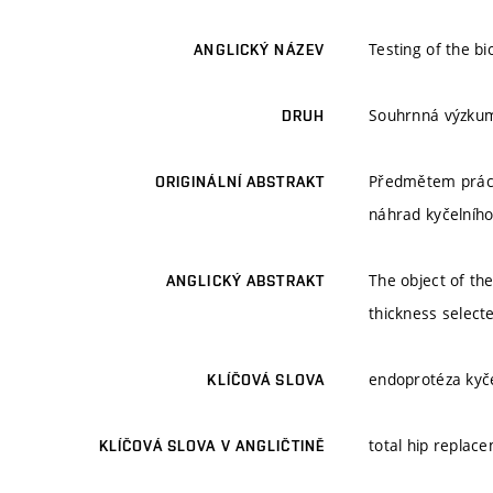
Testing of the bi
ANGLICKÝ NÁZEV
Souhrnná výzku
DRUH
Předmětem práce 
ORIGINÁLNÍ ABSTRAKT
náhrad kyčelního
The object of th
ANGLICKÝ ABSTRAKT
thickness select
endoprotéza kyče
KLÍČOVÁ SLOVA
total hip replace
KLÍČOVÁ SLOVA V ANGLIČTINĚ