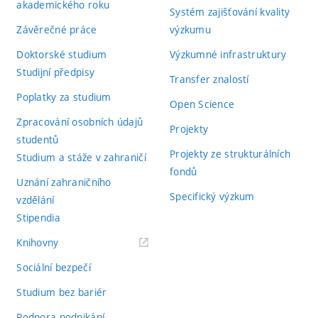
akademického roku
Systém zajišťování kvality
Závěrečné práce
výzkumu
Doktorské studium
Výzkumné infrastruktury
Studijní předpisy
Transfer znalostí
Poplatky za studium
Open Science
Zpracování osobních údajů
Projekty
studentů
Projekty ze strukturálních
Studium a stáže v zahraničí
fondů
Uznání zahraničního
Specifický výzkum
vzdělání
Stipendia
(externí
Knihovny
odkaz)
Sociální bezpečí
Studium bez bariér
Podpora podnikání