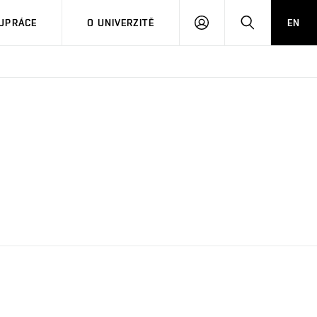
PŘIHLÁSIT
HLEDAT
UPRÁCE
O UNIVERZITĚ
EN
SE