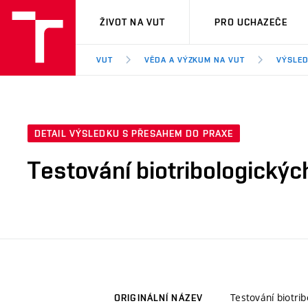
VUT
ŽIVOT NA VUT
PRO UCHAZEČE
VUT
VĚDA A VÝZKUM NA VUT
VÝSLED
DETAIL VÝSLEDKU S PŘESAHEM DO PRAXE
Testování biotribologickýc
Testování biotrib
ORIGINÁLNÍ NÁZEV