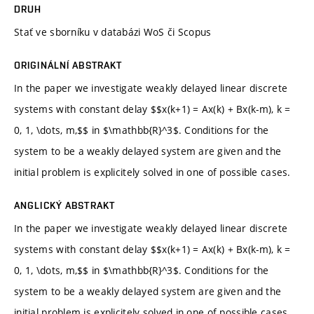
DRUH
Stať ve sborníku v databázi WoS či Scopus
ORIGINÁLNÍ ABSTRAKT
In the paper we investigate weakly delayed linear discrete
systems with constant delay $$x(k+1) = Ax(k) + Bx(k-m), k =
0, 1, \dots, m,$$ in $\mathbb{R}^3$. Conditions for the
system to be a weakly delayed system are given and the
initial problem is explicitely solved in one of possible cases.
ANGLICKÝ ABSTRAKT
In the paper we investigate weakly delayed linear discrete
systems with constant delay $$x(k+1) = Ax(k) + Bx(k-m), k =
0, 1, \dots, m,$$ in $\mathbb{R}^3$. Conditions for the
system to be a weakly delayed system are given and the
initial problem is explicitely solved in one of possible cases.