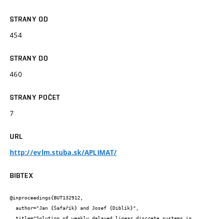
STRANY OD
454
STRANY DO
460
STRANY POČET
7
URL
http://evlm.stuba.sk/APLIMAT/
BIBTEX
@inproceedings{BUT132912,

  author="Jan {Šafařík} and Josef {Diblík}",

  title="Solution of weakly delayed linear discrete systems in 