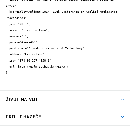
$R^3$",

  booktitle="Aplimat 2017, 16th Conference on Applied Mathematcs, 
Proceedings",

  year="2017",

  series="First Edition",

  number="1",

  pages="454--460",

  publisher="Slovak University of Technology",

  address="Bratislava",

  isbn="978-80-227-4650-2",

  url="http://evlm.stuba.sk/APLIMAT/"

}
ŽIVOT NA VUT
Atmosféra VUT
PRO UCHAZEČE
Prostory školy
Proč na VUT