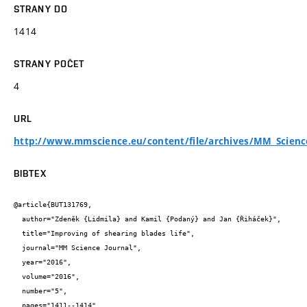
STRANY DO
1414
STRANY POČET
4
URL
http://www.mmscience.eu/content/file/archives/MM_Scienc
BIBTEX
@article{BUT131769,

  author="Zdeněk {Lidmila} and Kamil {Podaný} and Jan {Řiháček}",

  title="Improving of shearing blades life",

  journal="MM Science Journal",

  year="2016",

  volume="2016",

  number="5",

  pages="1411--1414",
