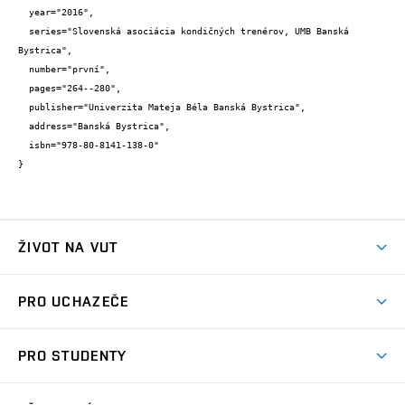
  year="2016",

  series="Slovenská asociácia kondičných trenérov, UMB Banská 
Bystrica",

  number="první",

  pages="264--280",

  publisher="Univerzita Mateja Béla Banská Bystrica",

  address="Banská Bystrica",

  isbn="978-80-8141-138-0"

}
ŽIVOT NA VUT
Atmosféra VUT
PRO UCHAZEČE
Prostory školy
Proč na VUT
Koleje
PRO STUDENTY
Studijní programy
Stravování
Předměty
Studijní předpisy
Studium a stáže v zahraničí
Stipendia
Dny otevřených dveří