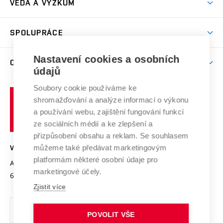
VĚDA A VÝZKUM
Sport na VUT
(externí
Studijní programy
Poplatky za studium
Uznání zahraničního vzdělání
Knihovny
Aktivity pro juniory
Studentský život
odkaz)
Věda a výzkum na VUT
Harmonogram akademického roku
Zpracování osobních údajů studentů
Sociální bezpečí
SPOLUPRÁCE
Celoživotní vzdělávání
Brno
Podpora excelence
Závěrečné práce
Studium bez bariér
Zpracování osobních údajů uchazečů o studium
Firemní spolupráce
Nastavení cookies a osobních
Mezinárodní vědecká rada
O UNIVERZITĚ
Doktorské studium
Podpora podnikání
E-přihláška
údajů
Zahraniční spolupráce
Systém zajišťování kvality výzkumu
Profil univerzity
Soubory cookie používáme ke
Spolupráce se školami
Vysoké
Výzkumné infrastruktury
shromažďování a analýze informací o výkonu
Udržitelná univerzita
učení
Služby univerzity
Transfer znalostí
a používání webu, zajištění fungování funkcí
technické
Podnikavá univerzita / ContriBUTe
Mezinárodní dohody
ze sociálních médií a ke zlepšení a
Open Science
v
Bezpečná univerzita
přizpůsobení obsahu a reklam. Se souhlasem
Univerzitní sítě
Brně
Projekty
můžeme také předávat marketingovým
VYSOKÉ UČENÍ TECHNICKÉ V BRNĚ
Vyznamenání
platformám některé osobní údaje pro
Projekty ze strukturálních fondů
Antonínská 548/1
www.vut.cz
marketingové účely.
Organizační struktura
602 00 Brno
vut@vutbr.cz
Specifický výzkum
Zjistit více
Úřední deska
Ochrana osobních údajů
POVOLIT VŠE