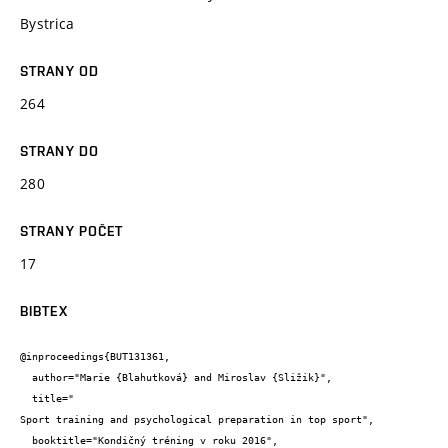
Bystrica
STRANY OD
264
STRANY DO
280
STRANY POČET
17
BIBTEX
@inproceedings{BUT131361,

  author="Marie {Blahutková} and Miroslav {Sližik}",

  title="

Sport training and psychological preparation in top sport",

  booktitle="Kondičný tréning v roku 2016",
