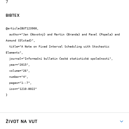
7
BIBTEX
@article{BUT123900,

  author="Jan {Novotný} and Martin {Branda} and Pavel {Popela} and 
Asmund {Olstad}",

  title="A Note on Fixed Interval Scheduling with Stochastic 
Elements",

  journal="Informační bulletin České statistické společnosti",

  year="2015",

  volume="26",

  number="4",

  pages="1--7",

  issn="1210-8022"

}
ŽIVOT NA VUT