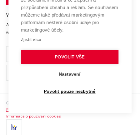
Open Science
v
Bezpečná univerzita
přizpůsobení obsahu a reklam. Se souhlasem
Univerzitní sítě
Brně
Projekty
můžeme také předávat marketingovým
VYSOKÉ UČENÍ TECHNICKÉ V BRNĚ
Vyznamenání
platformám některé osobní údaje pro
Projekty ze strukturálních fondů
Antonínská 548/1
www.vut.cz
marketingové účely.
Organizační struktura
602 00 Brno
vut@vutbr.cz
Specifický výzkum
Zjistit více
Úřední deska
Ochrana osobních údajů
POVOLIT VŠE
(externí
Pracovní příležitosti
Nastavení
odkaz)
Podpora a rozvoj zaměstnanců a studujících
Povolit pouze nezbytné
Rovné příležitosti
Copyright © 2026 VUT
Sociální bezpečí
Prohlášení o přístupnosti
HR Award
Informace o používání cookies
Kontakty