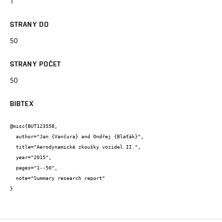
1
STRANY DO
50
STRANY POČET
50
BIBTEX
@misc{BUT123558,

  author="Jan {Vančura} and Ondřej {Blaťák}",

  title="Aerodynamické zkoušky vozidel II.",

  year="2015",

  pages="1--50",

  note="Summary research report"

}