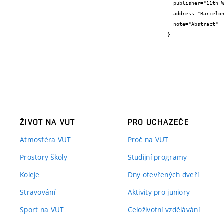
  publisher="11th World Congress on Computational Mechanics (WCCM).",

  address="Barcelona, Spain",

  note="Abstract"

}
ŽIVOT NA VUT
PRO UCHAZEČE
Atmosféra VUT
Proč na VUT
Prostory školy
Studijní programy
Koleje
Dny otevřených dveří
Stravování
Aktivity pro juniory
Sport na VUT
Celoživotní vzdělávání