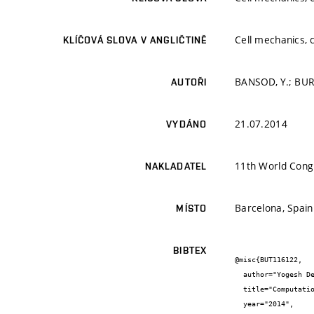
Cell mechanics, 
KLÍČOVÁ SLOVA V ANGLIČTINĚ
BANSOD, Y.; BURŠ
AUTOŘI
21.07.2014
VYDÁNO
11th World Cong
NAKLADATEL
Barcelona, Spain
MÍSTO
BIBTEX
@misc{BUT116122,

  author="Yogesh Deepak {Bansod} and Jiří {Burša}",

  title="Computational model of intracelluar structure for simulation of mechanical tests of cells",

  year="2014",
