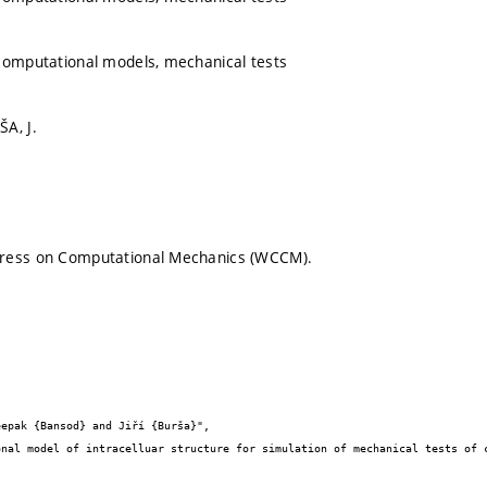
computational models, mechanical tests
A, J.
ress on Computational Mechanics (WCCM).