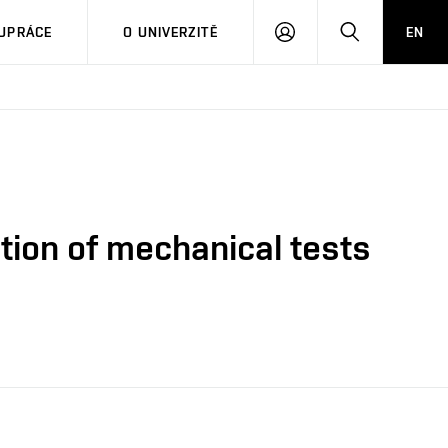
PŘIHLÁSIT
HLEDAT
UPRÁCE
O UNIVERZITĚ
EN
SE
ation of mechanical tests