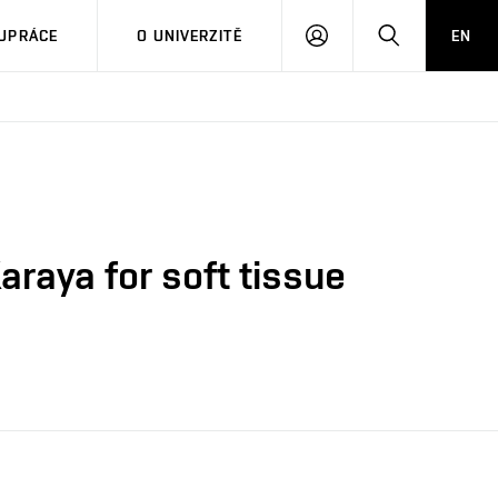
PŘIHLÁSIT
HLEDAT
UPRÁCE
O UNIVERZITĚ
EN
SE
raya for soft tissue