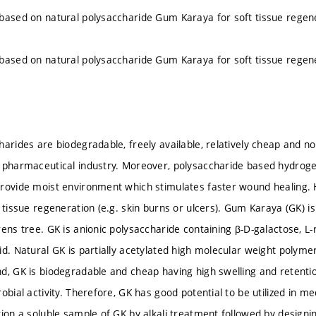
based on natural polysaccharide Gum Karaya for soft tissue regen
based on natural polysaccharide Gum Karaya for soft tissue regen
harides are biodegradable, freely available, relatively cheap and n
 pharmaceutical industry. Moreover, polysaccharide based hydrogel
rovide moist environment which stimulates faster wound healing. 
t tissue regeneration (e.g. skin burns or ulcers). Gum Karaya (GK) i
rens tree. GK is anionic polysaccharide containing β-D-galactose, L
id. Natural GK is partially acetylated high molecular weight polymer
d, GK is biodegradable and cheap having high swelling and retention
obial activity. Therefore, GK has good potential to be utilized in med
tion a soluble sample of GK by alkali treatment followed by design