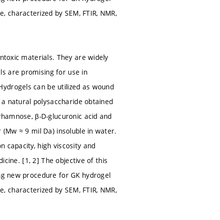
, characterized by SEM, FTIR, NMR,
ontoxic materials. They are widely
s are promising for use in
Hydrogels can be utilized as wound
s a natural polysaccharide obtained
-rhamnose, β-D-glucuronic acid and
 (Mw ≈ 9 mil Da) insoluble in water.
 capacity, high viscosity and
icine. [1, 2] The objective of this
ing new procedure for GK hydrogel
, characterized by SEM, FTIR, NMR,