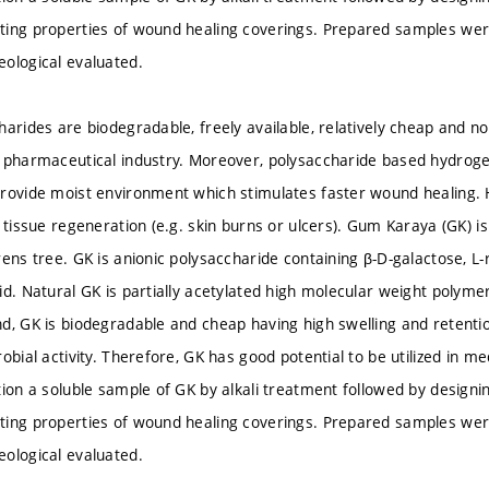
ing properties of wound healing coverings. Prepared samples were
ological evaluated.
harides are biodegradable, freely available, relatively cheap and n
 pharmaceutical industry. Moreover, polysaccharide based hydrogel
rovide moist environment which stimulates faster wound healing. 
t tissue regeneration (e.g. skin burns or ulcers). Gum Karaya (GK) i
rens tree. GK is anionic polysaccharide containing β-D-galactose, L
id. Natural GK is partially acetylated high molecular weight polymer
d, GK is biodegradable and cheap having high swelling and retention
obial activity. Therefore, GK has good potential to be utilized in med
tion a soluble sample of GK by alkali treatment followed by design
ing properties of wound healing coverings. Prepared samples were
ological evaluated.