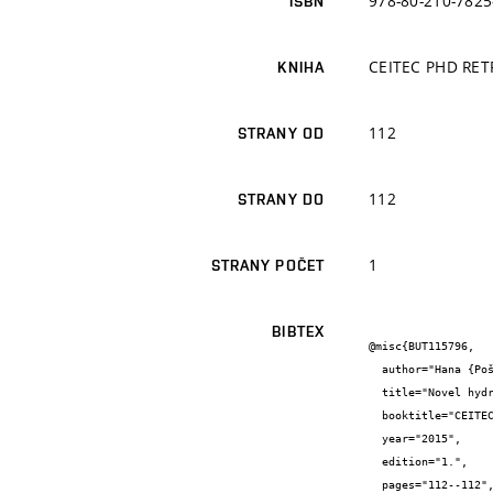
978-80-210-7825
ISBN
CEITEC PHD RET
KNIHA
112
STRANY OD
112
STRANY DO
1
STRANY POČET
BIBTEX
@misc{BUT115796,

  author="Hana {Poštulková} and Eva {Drápalová} and Lucy {Vojtová} and Josef {Jančář}",

  title="Novel hydrogels based on natural polysaccharide Gum Karaya for soft tissue regeneration",

  booktitle="CEITEC PHD RETREAT",

  year="2015",

  edition="1.",

  pages="112--112",
