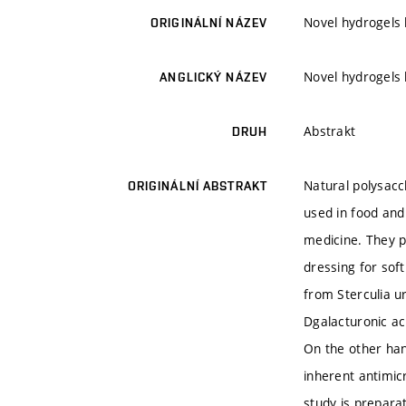
Novel hydrogels 
ORIGINÁLNÍ NÁZEV
Novel hydrogels 
ANGLICKÝ NÁZEV
Abstrakt
DRUH
Natural polysacc
ORIGINÁLNÍ ABSTRAKT
used in food and
medicine. They p
dressing for sof
from Sterculia u
Dgalacturonic ac
On the other han
inherent antimicr
study is prepara