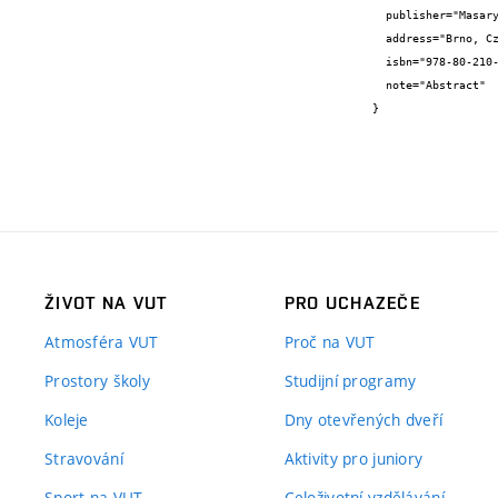
  publisher="Masaryk University",

  address="Brno, Czech Republic",

  isbn="978-80-210-7825-3",

  note="Abstract"

}
ŽIVOT NA VUT
PRO UCHAZEČE
Atmosféra VUT
Proč na VUT
Prostory školy
Studijní programy
Koleje
Dny otevřených dveří
Stravování
Aktivity pro juniory
Sport na VUT
Celoživotní vzdělávání