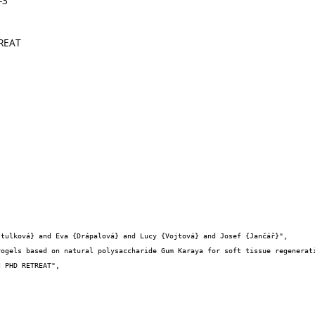
-3
REAT