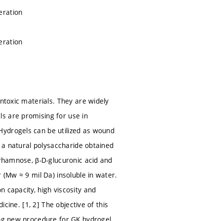
eration
eration
ontoxic materials. They are widely
s are promising for use in
Hydrogels can be utilized as wound
s a natural polysaccharide obtained
-rhamnose, β-D-glucuronic acid and
 (Mw ≈ 9 mil Da) insoluble in water.
 capacity, high viscosity and
icine. [1, 2] The objective of this
ing new procedure for GK hydrogel