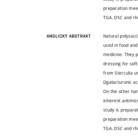
preparation meet
TGA, DSC and rhe
Natural polysacc
ANGLICKÝ ABSTRAKT
used in food and
medicine. They p
dressing for sof
from Sterculia u
Dgalacturonic ac
On the other han
inherent antimicr
study is prepara
preparation meet
TGA, DSC and rhe